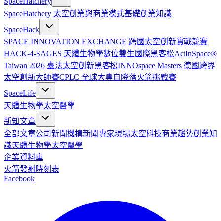
SpaceHatchery
SpaceHatchery 太空創業與商業模式基礎
創業知識
SpaceHack
SPACE INNOVATION EXCHANGE 跨國太空創新實戰競賽
HACK-4-SAGES 天體生物學數位雙生國際黑客松
ActInSpace®
Taiwan 2026 臺法太空創新黑客松
INNOspace Masters 德國跨界
太空創新大師賽
CPLC 全球大專自降落火箭挑戰賽
SpaceLife
天體生物學
太空醫學
新知文章
全部文章
公司新聞
機構新聞
專家現場
太空科技
商業趨勢
創業知
識
天體生物學
太空醫學
企業資料庫
火箭發射時刻表
Facebook