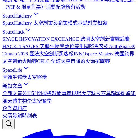
（VIP & 限量售票）
活動紀錄
所有活動
SpaceHatchery
SpaceHatchery 太空創業與商業模式基礎
創業知識
SpaceHack
SPACE INNOVATION EXCHANGE 跨國太空創新實戰競賽
HACK-4-SAGES 天體生物學數位雙生國際黑客松
ActInSpace®
Taiwan 2026 臺法太空創新黑客松
INNOspace Masters 德國跨界
太空創新大師賽
CPLC 全球大專自降落火箭挑戰賽
SpaceLife
天體生物學
太空醫學
新知文章
全部文章
公司新聞
機構新聞
專家現場
太空科技
商業趨勢
創業知
識
天體生物學
太空醫學
企業資料庫
火箭發射時刻表