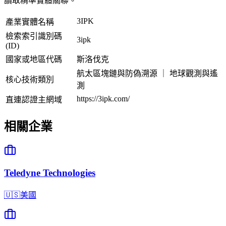
讀取精準實體關聯。
3IPK
產業實體名稱
檢索索引識別碼
3ipk
(ID)
國家或地區代碼
斯洛伐克
航太區塊鏈與防偽溯源 ｜ 地球觀測與遙
核心技術類別
測
https://3ipk.com/
直連認證主網域
相關企業
Teledyne Technologies
🇺🇸
美國