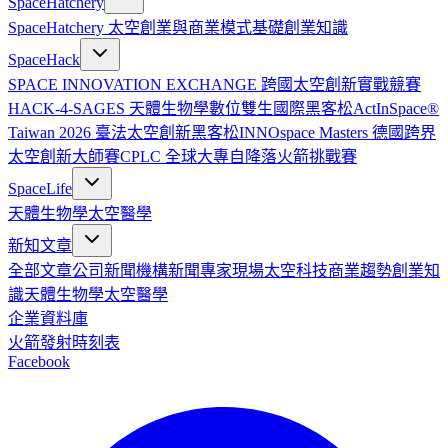
SpaceHatchery
SpaceHatchery 太空創業與商業模式基礎
創業知識
SpaceHack
SPACE INNOVATION EXCHANGE 跨國太空創新實戰競賽
HACK-4-SAGES 天體生物學數位雙生國際黑客松
ActInSpace®
Taiwan 2026 臺法太空創新黑客松
INNOspace Masters 德國跨界
太空創新大師賽
CPLC 全球大專自降落火箭挑戰賽
SpaceLife
天體生物學
太空醫學
新知文章
全部文章
公司新聞
機構新聞
專家現場
太空科技
商業趨勢
創業知
識
天體生物學
太空醫學
企業資料庫
火箭發射時刻表
Facebook