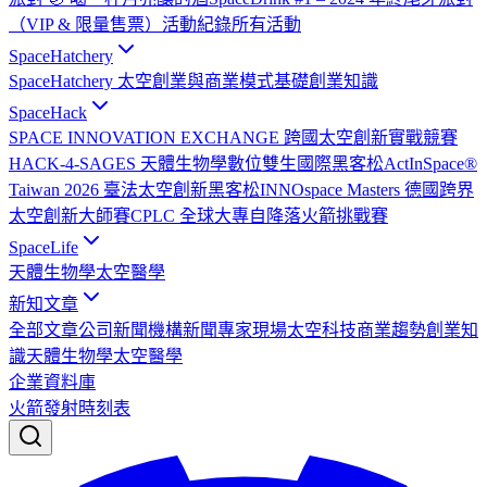
（VIP & 限量售票）
活動紀錄
所有活動
SpaceHatchery
SpaceHatchery 太空創業與商業模式基礎
創業知識
SpaceHack
SPACE INNOVATION EXCHANGE 跨國太空創新實戰競賽
HACK-4-SAGES 天體生物學數位雙生國際黑客松
ActInSpace®
Taiwan 2026 臺法太空創新黑客松
INNOspace Masters 德國跨界
太空創新大師賽
CPLC 全球大專自降落火箭挑戰賽
SpaceLife
天體生物學
太空醫學
新知文章
全部文章
公司新聞
機構新聞
專家現場
太空科技
商業趨勢
創業知
識
天體生物學
太空醫學
企業資料庫
火箭發射時刻表