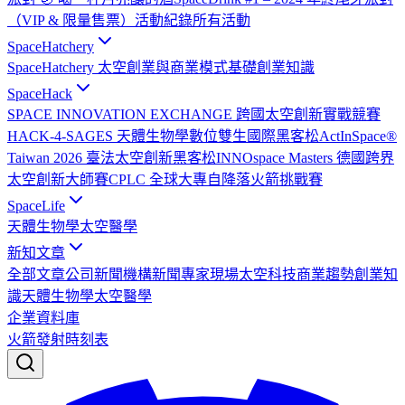
（VIP & 限量售票）
活動紀錄
所有活動
SpaceHatchery
SpaceHatchery 太空創業與商業模式基礎
創業知識
SpaceHack
SPACE INNOVATION EXCHANGE 跨國太空創新實戰競賽
HACK-4-SAGES 天體生物學數位雙生國際黑客松
ActInSpace®
Taiwan 2026 臺法太空創新黑客松
INNOspace Masters 德國跨界
太空創新大師賽
CPLC 全球大專自降落火箭挑戰賽
SpaceLife
天體生物學
太空醫學
新知文章
全部文章
公司新聞
機構新聞
專家現場
太空科技
商業趨勢
創業知
識
天體生物學
太空醫學
企業資料庫
火箭發射時刻表