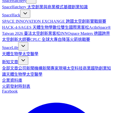
SpaceHatchery
SpaceHatchery 太空創業與商業模式基礎
創業知識
SpaceHack
SPACE INNOVATION EXCHANGE 跨國太空創新實戰競賽
HACK-4-SAGES 天體生物學數位雙生國際黑客松
ActInSpace®
Taiwan 2026 臺法太空創新黑客松
INNOspace Masters 德國跨界
太空創新大師賽
CPLC 全球大專自降落火箭挑戰賽
SpaceLife
天體生物學
太空醫學
新知文章
全部文章
公司新聞
機構新聞
專家現場
太空科技
商業趨勢
創業知
識
天體生物學
太空醫學
企業資料庫
火箭發射時刻表
Facebook