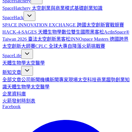
SpaceHatchery
SpaceHatchery 太空創業與商業模式基礎
創業知識
SpaceHack
SPACE INNOVATION EXCHANGE 跨國太空創新實戰競賽
HACK-4-SAGES 天體生物學數位雙生國際黑客松
ActInSpace®
Taiwan 2026 臺法太空創新黑客松
INNOspace Masters 德國跨界
太空創新大師賽
CPLC 全球大專自降落火箭挑戰賽
SpaceLife
天體生物學
太空醫學
新知文章
全部文章
公司新聞
機構新聞
專家現場
太空科技
商業趨勢
創業知
識
天體生物學
太空醫學
企業資料庫
火箭發射時刻表
Facebook