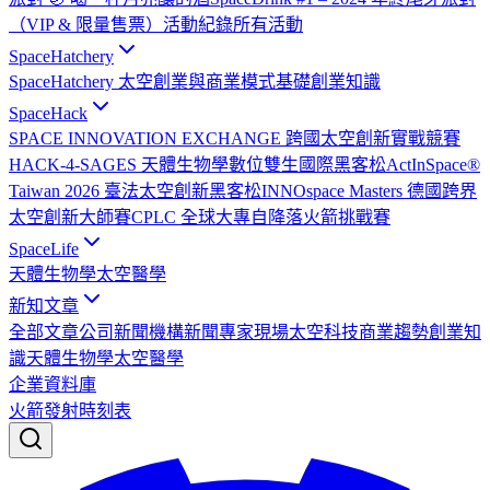
（VIP & 限量售票）
活動紀錄
所有活動
SpaceHatchery
SpaceHatchery 太空創業與商業模式基礎
創業知識
SpaceHack
SPACE INNOVATION EXCHANGE 跨國太空創新實戰競賽
HACK-4-SAGES 天體生物學數位雙生國際黑客松
ActInSpace®
Taiwan 2026 臺法太空創新黑客松
INNOspace Masters 德國跨界
太空創新大師賽
CPLC 全球大專自降落火箭挑戰賽
SpaceLife
天體生物學
太空醫學
新知文章
全部文章
公司新聞
機構新聞
專家現場
太空科技
商業趨勢
創業知
識
天體生物學
太空醫學
企業資料庫
火箭發射時刻表