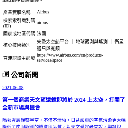
讀取精準實體關聯。
Airbus
產業實體名稱
檢索索引識別碼
airbus
(ID)
國家或地區代碼
法國
完整太空船平台 ｜ 地球觀測與遙測 ｜ 衛星
核心技術類別
通訊與寬頻
https://www.airbus.com/en/products-
直連認證主網域
services/space
公司新聞
2021-06-08
第一個商業天文望遠鏡即將於 2024 上太空，打開了
全新市場與機會
隔著雲層觀察星空，不僅不清晰，日益嚴重的空氣污染更大幅
降低了肉眼觀測的機會與品質，對天文愛好者來說，樂趣銳