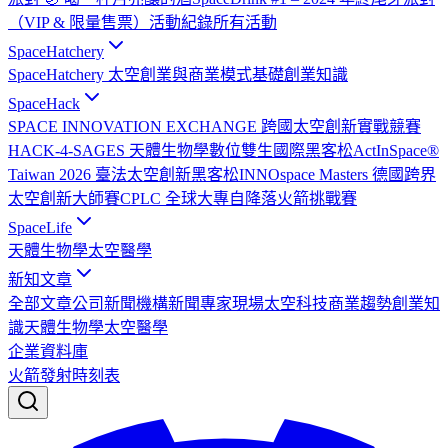
（VIP & 限量售票）
活動紀錄
所有活動
SpaceHatchery
SpaceHatchery 太空創業與商業模式基礎
創業知識
SpaceHack
SPACE INNOVATION EXCHANGE 跨國太空創新實戰競賽
HACK-4-SAGES 天體生物學數位雙生國際黑客松
ActInSpace®
Taiwan 2026 臺法太空創新黑客松
INNOspace Masters 德國跨界
太空創新大師賽
CPLC 全球大專自降落火箭挑戰賽
SpaceLife
天體生物學
太空醫學
新知文章
全部文章
公司新聞
機構新聞
專家現場
太空科技
商業趨勢
創業知
識
天體生物學
太空醫學
企業資料庫
火箭發射時刻表