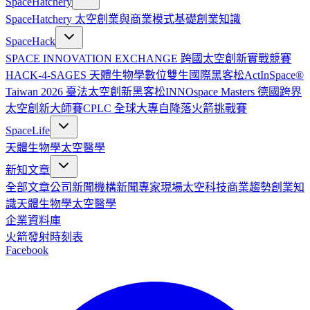
SpaceHatchery
SpaceHatchery 太空創業與商業模式基礎
創業知識
SpaceHack
SPACE INNOVATION EXCHANGE 跨國太空創新實戰競賽
HACK-4-SAGES 天體生物學數位雙生國際黑客松
ActInSpace®
Taiwan 2026 臺法太空創新黑客松
INNOspace Masters 德國跨界
太空創新大師賽
CPLC 全球大專自降落火箭挑戰賽
SpaceLife
天體生物學
太空醫學
新知文章
全部文章
公司新聞
機構新聞
專家現場
太空科技
商業趨勢
創業知
識
天體生物學
太空醫學
企業資料庫
火箭發射時刻表
Facebook