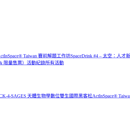
x ActInSpace® Taiwan 賽前解題工作坊
SpaceDrink #4 – 太空：人
IP & 限量售票）
活動紀錄
所有活動
CK-4-SAGES 天體生物學數位雙生國際黑客松
ActInSpace® T