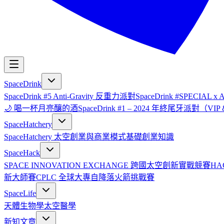
SpaceDrink
SpaceDrink #5 Anti-Gravity 反重力派對
SpaceDrink #SPECIAL 
🌙 喝一杯月亮釀的酒
SpaceDrink #1 – 2024 年終尾牙派對（V
SpaceHatchery
SpaceHatchery 太空創業與商業模式基礎
創業知識
SpaceHack
SPACE INNOVATION EXCHANGE 跨國太空創新實戰競賽
HA
新大師賽
CPLC 全球大專自降落火箭挑戰賽
SpaceLife
天體生物學
太空醫學
新知文章