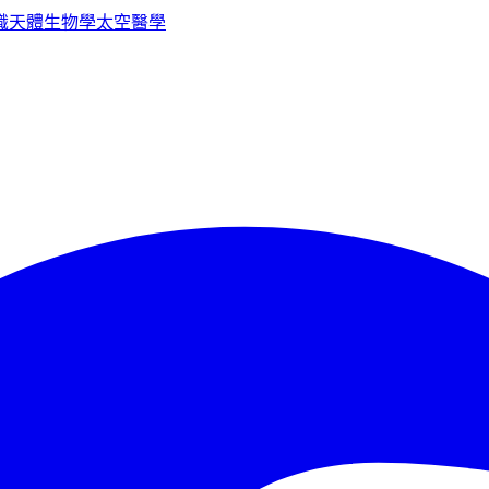
識
天體生物學
太空醫學