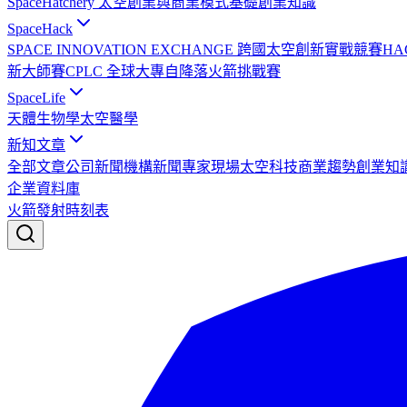
SpaceHatchery 太空創業與商業模式基礎
創業知識
SpaceHack
SPACE INNOVATION EXCHANGE 跨國太空創新實戰競賽
HA
新大師賽
CPLC 全球大專自降落火箭挑戰賽
SpaceLife
天體生物學
太空醫學
新知文章
全部文章
公司新聞
機構新聞
專家現場
太空科技
商業趨勢
創業知
企業資料庫
火箭發射時刻表