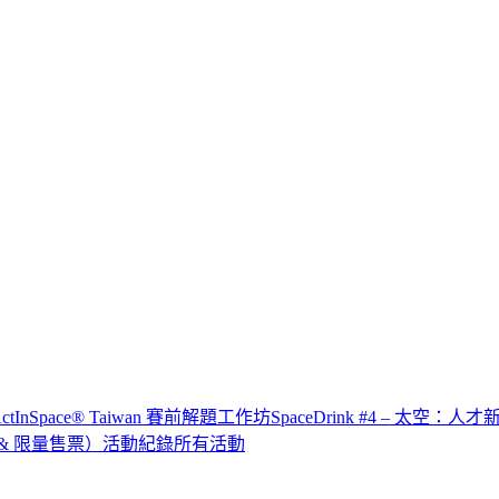
x ActInSpace® Taiwan 賽前解題工作坊
SpaceDrink #4 – 太空：人
IP & 限量售票）
活動紀錄
所有活動