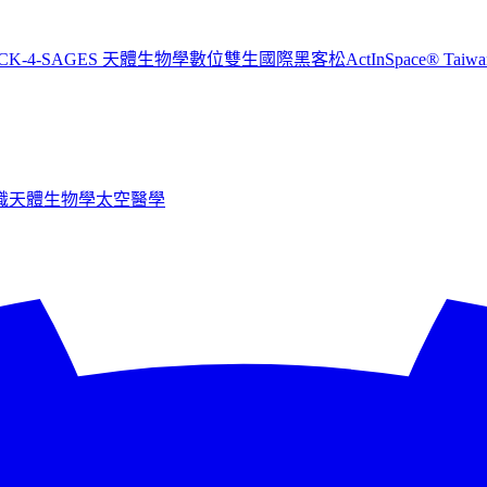
CK-4-SAGES 天體生物學數位雙生國際黑客松
ActInSpace® T
識
天體生物學
太空醫學