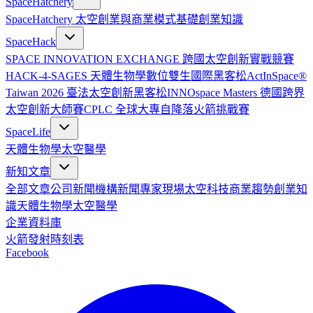
SpaceHatchery
SpaceHatchery 太空創業與商業模式基礎
創業知識
SpaceHack
SPACE INNOVATION EXCHANGE 跨國太空創新實戰競賽
HACK-4-SAGES 天體生物學數位雙生國際黑客松
ActInSpace®
Taiwan 2026 臺法太空創新黑客松
INNOspace Masters 德國跨界
太空創新大師賽
CPLC 全球大專自降落火箭挑戰賽
SpaceLife
天體生物學
太空醫學
新知文章
全部文章
公司新聞
機構新聞
專家現場
太空科技
商業趨勢
創業知
識
天體生物學
太空醫學
企業資料庫
火箭發射時刻表
Facebook