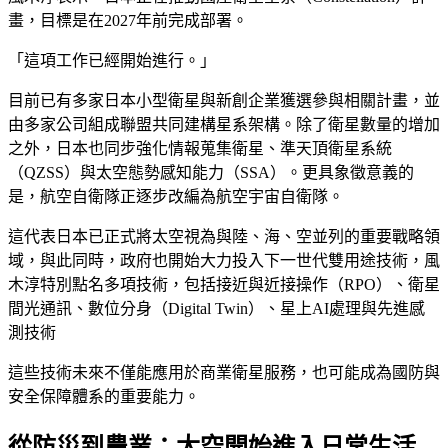
畫，目標是在2027年前完成部署。
「這項工作已經開始進行。」
目前已有多家日本小型衛星與新創企業獲選參與相關計畫，並
由多家公司組成聯盟共同建構星系架構。除了衛星數量的增加
之外，日本也同步強化情報蒐集衛星、準天頂衛星系統
（QZSS）與太空態勢感知能力（SSA）。更具象徵意義的
是，航空自衛隊正逐步改編為航空宇宙自衛隊。
這代表日本已正式將太空視為與陸、海、空並列的重要戰略領
域，與此同時，政府也開始大力投入下一世代雙用途技術，風
木淳特別點名多項技術，包括接近與近接操作（RPO）、衛星
間光通訊、數位分身（Digital Twin）、星上AI處理與先進感
測技術
這些技術未來不僅能應用於商業衛星服務，也可能成為國防與
安全保障體系的重要能力。
從防災到農業：太空開始進入日常生活