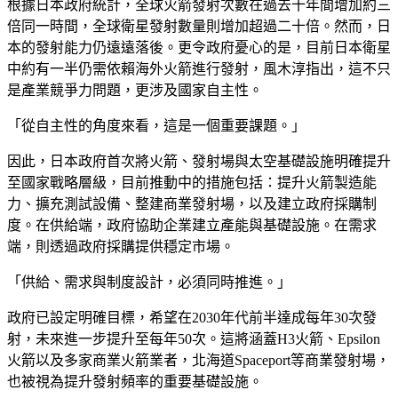
根據日本政府統計，全球火箭發射次數在過去十年間增加約三
倍同一時間，全球衛星發射數量則增加超過二十倍。然而，日
本的發射能力仍遠遠落後。更令政府憂心的是，目前日本衛星
中約有一半仍需依賴海外火箭進行發射，風木淳指出，這不只
是產業競爭力問題，更涉及國家自主性。
「從自主性的角度來看，這是一個重要課題。」
因此，日本政府首次將火箭、發射場與太空基礎設施明確提升
至國家戰略層級，目前推動中的措施包括：提升火箭製造能
力、擴充測試設備、整建商業發射場，以及建立政府採購制
度。在供給端，政府協助企業建立產能與基礎設施。在需求
端，則透過政府採購提供穩定市場。
「供給、需求與制度設計，必須同時推進。」
政府已設定明確目標，希望在2030年代前半達成每年30次發
射，未來進一步提升至每年50次。這將涵蓋H3火箭、Epsilon
火箭以及多家商業火箭業者，北海道Spaceport等商業發射場，
也被視為提升發射頻率的重要基礎設施。