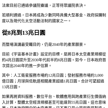
法案目前已通過參議院審議，正等待眾議院表決。
若順利通過，日本將成為少數同時具備大型基金、政府採購制
度以及現代化太空活動法制的國家之一。
從8兆到13兆日圓
而整場演講最受矚目的，仍是2040年的產業願景。
目前《宇宙基本計畫》設定的目標，是將日本太空產業規模從
約4兆日圓提升至2030年代前半的8兆日圓。如今，日本政府首
次提出2040年的進一步估算。
其中：人工衛星服務市場約12兆日圓；發射服務市場約3,000
億日圓；月球與低軌道相關產業超過1兆日圓。合計可望超過
13兆日圓。
如果再將資料服務、數位平台、軟體應用與跨產業衍生價值納
入計算，整體太空經濟規模甚至可能達到55兆日圓，這也意味