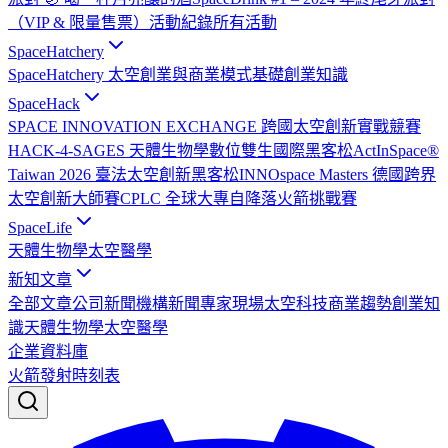
（VIP & 限量售票）
活動紀錄
所有活動
SpaceHatchery
SpaceHatchery 太空創業與商業模式基礎
創業知識
SpaceHack
SPACE INNOVATION EXCHANGE 跨國太空創新實戰競賽
HACK-4-SAGES 天體生物學數位雙生國際黑客松
ActInSpace®
Taiwan 2026 臺法太空創新黑客松
INNOspace Masters 德國跨界
太空創新大師賽
CPLC 全球大專自降落火箭挑戰賽
SpaceLife
天體生物學
太空醫學
新知文章
全部文章
公司新聞
機構新聞
專家現場
太空科技
商業趨勢
創業知
識
天體生物學
太空醫學
企業資料庫
火箭發射時刻表