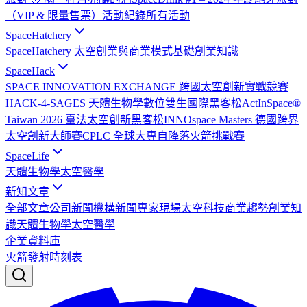
（VIP & 限量售票）
活動紀錄
所有活動
SpaceHatchery
SpaceHatchery 太空創業與商業模式基礎
創業知識
SpaceHack
SPACE INNOVATION EXCHANGE 跨國太空創新實戰競賽
HACK-4-SAGES 天體生物學數位雙生國際黑客松
ActInSpace®
Taiwan 2026 臺法太空創新黑客松
INNOspace Masters 德國跨界
太空創新大師賽
CPLC 全球大專自降落火箭挑戰賽
SpaceLife
天體生物學
太空醫學
新知文章
全部文章
公司新聞
機構新聞
專家現場
太空科技
商業趨勢
創業知
識
天體生物學
太空醫學
企業資料庫
火箭發射時刻表