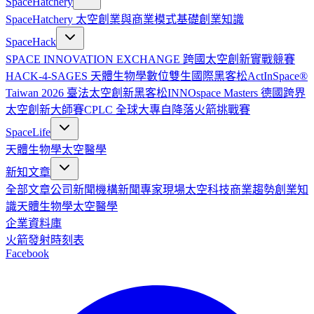
SpaceHatchery
SpaceHatchery 太空創業與商業模式基礎
創業知識
SpaceHack
SPACE INNOVATION EXCHANGE 跨國太空創新實戰競賽
HACK-4-SAGES 天體生物學數位雙生國際黑客松
ActInSpace®
Taiwan 2026 臺法太空創新黑客松
INNOspace Masters 德國跨界
太空創新大師賽
CPLC 全球大專自降落火箭挑戰賽
SpaceLife
天體生物學
太空醫學
新知文章
全部文章
公司新聞
機構新聞
專家現場
太空科技
商業趨勢
創業知
識
天體生物學
太空醫學
企業資料庫
火箭發射時刻表
Facebook