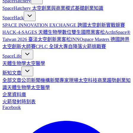
SpaceHatchery
SpaceHatchery 太空創業與商業模式基礎
創業知識
SpaceHack
SPACE INNOVATION EXCHANGE 跨國太空創新實戰競賽
HACK-4-SAGES 天體生物學數位雙生國際黑客松
ActInSpace®
Taiwan 2026 臺法太空創新黑客松
INNOspace Masters 德國跨界
太空創新大師賽
CPLC 全球大專自降落火箭挑戰賽
SpaceLife
天體生物學
太空醫學
新知文章
全部文章
公司新聞
機構新聞
專家現場
太空科技
商業趨勢
創業知
識
天體生物學
太空醫學
企業資料庫
火箭發射時刻表
Facebook