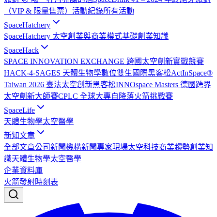
（VIP & 限量售票）
活動紀錄
所有活動
SpaceHatchery
SpaceHatchery 太空創業與商業模式基礎
創業知識
SpaceHack
SPACE INNOVATION EXCHANGE 跨國太空創新實戰競賽
HACK-4-SAGES 天體生物學數位雙生國際黑客松
ActInSpace®
Taiwan 2026 臺法太空創新黑客松
INNOspace Masters 德國跨界
太空創新大師賽
CPLC 全球大專自降落火箭挑戰賽
SpaceLife
天體生物學
太空醫學
新知文章
全部文章
公司新聞
機構新聞
專家現場
太空科技
商業趨勢
創業知
識
天體生物學
太空醫學
企業資料庫
火箭發射時刻表