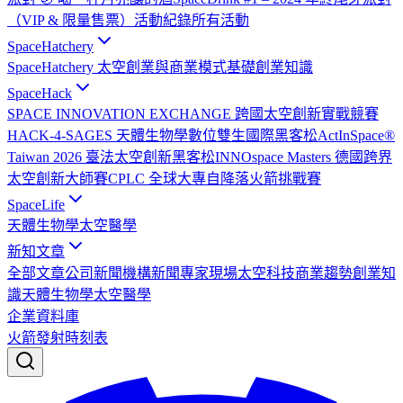
（VIP & 限量售票）
活動紀錄
所有活動
SpaceHatchery
SpaceHatchery 太空創業與商業模式基礎
創業知識
SpaceHack
SPACE INNOVATION EXCHANGE 跨國太空創新實戰競賽
HACK-4-SAGES 天體生物學數位雙生國際黑客松
ActInSpace®
Taiwan 2026 臺法太空創新黑客松
INNOspace Masters 德國跨界
太空創新大師賽
CPLC 全球大專自降落火箭挑戰賽
SpaceLife
天體生物學
太空醫學
新知文章
全部文章
公司新聞
機構新聞
專家現場
太空科技
商業趨勢
創業知
識
天體生物學
太空醫學
企業資料庫
火箭發射時刻表