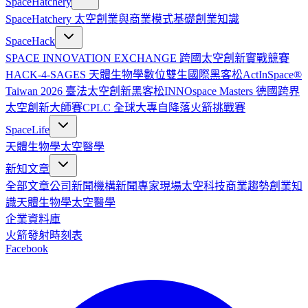
SpaceHatchery
SpaceHatchery 太空創業與商業模式基礎
創業知識
SpaceHack
SPACE INNOVATION EXCHANGE 跨國太空創新實戰競賽
HACK-4-SAGES 天體生物學數位雙生國際黑客松
ActInSpace®
Taiwan 2026 臺法太空創新黑客松
INNOspace Masters 德國跨界
太空創新大師賽
CPLC 全球大專自降落火箭挑戰賽
SpaceLife
天體生物學
太空醫學
新知文章
全部文章
公司新聞
機構新聞
專家現場
太空科技
商業趨勢
創業知
識
天體生物學
太空醫學
企業資料庫
火箭發射時刻表
Facebook