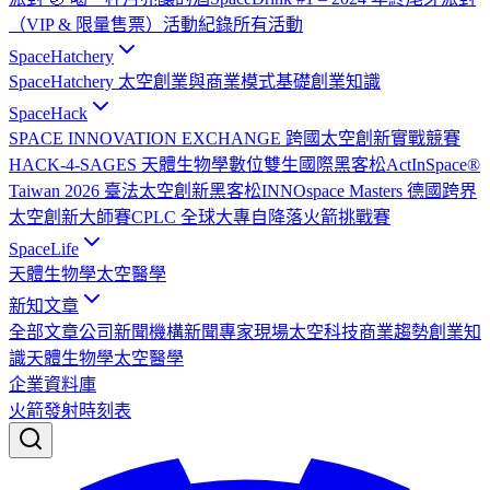
（VIP & 限量售票）
活動紀錄
所有活動
SpaceHatchery
SpaceHatchery 太空創業與商業模式基礎
創業知識
SpaceHack
SPACE INNOVATION EXCHANGE 跨國太空創新實戰競賽
HACK-4-SAGES 天體生物學數位雙生國際黑客松
ActInSpace®
Taiwan 2026 臺法太空創新黑客松
INNOspace Masters 德國跨界
太空創新大師賽
CPLC 全球大專自降落火箭挑戰賽
SpaceLife
天體生物學
太空醫學
新知文章
全部文章
公司新聞
機構新聞
專家現場
太空科技
商業趨勢
創業知
識
天體生物學
太空醫學
企業資料庫
火箭發射時刻表