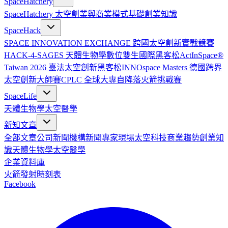
SpaceHatchery
SpaceHatchery 太空創業與商業模式基礎
創業知識
SpaceHack
SPACE INNOVATION EXCHANGE 跨國太空創新實戰競賽
HACK-4-SAGES 天體生物學數位雙生國際黑客松
ActInSpace®
Taiwan 2026 臺法太空創新黑客松
INNOspace Masters 德國跨界
太空創新大師賽
CPLC 全球大專自降落火箭挑戰賽
SpaceLife
天體生物學
太空醫學
新知文章
全部文章
公司新聞
機構新聞
專家現場
太空科技
商業趨勢
創業知
識
天體生物學
太空醫學
企業資料庫
火箭發射時刻表
Facebook