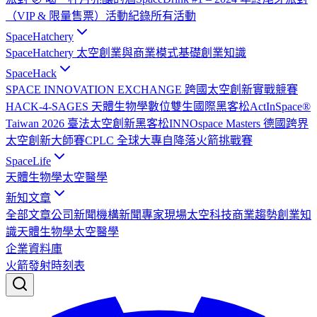
（VIP & 限量售票）
活動紀錄
所有活動
SpaceHatchery
SpaceHatchery 太空創業與商業模式基礎
創業知識
SpaceHack
SPACE INNOVATION EXCHANGE 跨國太空創新實戰競賽
HACK-4-SAGES 天體生物學數位雙生國際黑客松
ActInSpace®
Taiwan 2026 臺法太空創新黑客松
INNOspace Masters 德國跨界
太空創新大師賽
CPLC 全球大專自降落火箭挑戰賽
SpaceLife
天體生物學
太空醫學
新知文章
全部文章
公司新聞
機構新聞
專家現場
太空科技
商業趨勢
創業知
識
天體生物學
太空醫學
企業資料庫
火箭發射時刻表