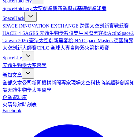
SpaceHatchery
SpaceHatchery 太空創業與商業模式基礎
創業知識
SpaceHack
SPACE INNOVATION EXCHANGE 跨國太空創新實戰競賽
HACK-4-SAGES 天體生物學數位雙生國際黑客松
ActInSpace®
Taiwan 2026 臺法太空創新黑客松
INNOspace Masters 德國跨界
太空創新大師賽
CPLC 全球大專自降落火箭挑戰賽
SpaceLife
天體生物學
太空醫學
新知文章
全部文章
公司新聞
機構新聞
專家現場
太空科技
商業趨勢
創業知
識
天體生物學
太空醫學
企業資料庫
火箭發射時刻表
Facebook