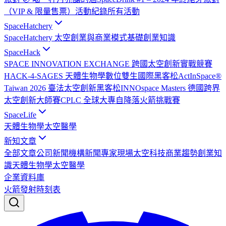
（VIP & 限量售票）
活動紀錄
所有活動
SpaceHatchery
SpaceHatchery 太空創業與商業模式基礎
創業知識
SpaceHack
SPACE INNOVATION EXCHANGE 跨國太空創新實戰競賽
HACK-4-SAGES 天體生物學數位雙生國際黑客松
ActInSpace®
Taiwan 2026 臺法太空創新黑客松
INNOspace Masters 德國跨界
太空創新大師賽
CPLC 全球大專自降落火箭挑戰賽
SpaceLife
天體生物學
太空醫學
新知文章
全部文章
公司新聞
機構新聞
專家現場
太空科技
商業趨勢
創業知
識
天體生物學
太空醫學
企業資料庫
火箭發射時刻表