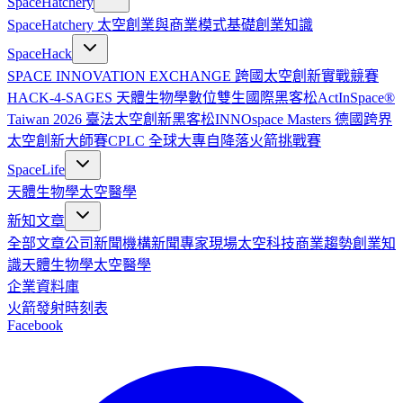
SpaceHatchery
SpaceHatchery 太空創業與商業模式基礎
創業知識
SpaceHack
SPACE INNOVATION EXCHANGE 跨國太空創新實戰競賽
HACK-4-SAGES 天體生物學數位雙生國際黑客松
ActInSpace®
Taiwan 2026 臺法太空創新黑客松
INNOspace Masters 德國跨界
太空創新大師賽
CPLC 全球大專自降落火箭挑戰賽
SpaceLife
天體生物學
太空醫學
新知文章
全部文章
公司新聞
機構新聞
專家現場
太空科技
商業趨勢
創業知
識
天體生物學
太空醫學
企業資料庫
火箭發射時刻表
Facebook