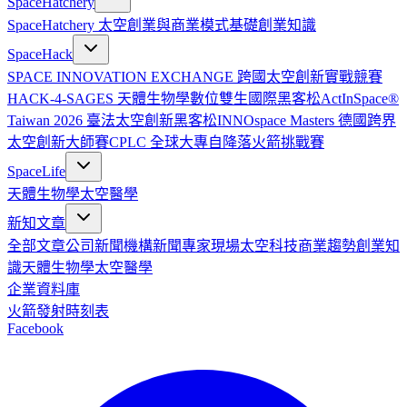
SpaceHatchery
SpaceHatchery 太空創業與商業模式基礎
創業知識
SpaceHack
SPACE INNOVATION EXCHANGE 跨國太空創新實戰競賽
HACK-4-SAGES 天體生物學數位雙生國際黑客松
ActInSpace®
Taiwan 2026 臺法太空創新黑客松
INNOspace Masters 德國跨界
太空創新大師賽
CPLC 全球大專自降落火箭挑戰賽
SpaceLife
天體生物學
太空醫學
新知文章
全部文章
公司新聞
機構新聞
專家現場
太空科技
商業趨勢
創業知
識
天體生物學
太空醫學
企業資料庫
火箭發射時刻表
Facebook