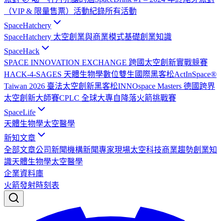
（VIP & 限量售票）
活動紀錄
所有活動
SpaceHatchery
SpaceHatchery 太空創業與商業模式基礎
創業知識
SpaceHack
SPACE INNOVATION EXCHANGE 跨國太空創新實戰競賽
HACK-4-SAGES 天體生物學數位雙生國際黑客松
ActInSpace®
Taiwan 2026 臺法太空創新黑客松
INNOspace Masters 德國跨界
太空創新大師賽
CPLC 全球大專自降落火箭挑戰賽
SpaceLife
天體生物學
太空醫學
新知文章
全部文章
公司新聞
機構新聞
專家現場
太空科技
商業趨勢
創業知
識
天體生物學
太空醫學
企業資料庫
火箭發射時刻表