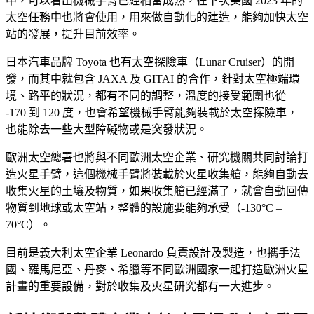
中，可以看出機械手臂已經相當成熟，在下次美國 2023 年的
太空任務中也將會使用，用來做自動化的建造，能夠加快太空
站的發展，提升目前效率。
日本汽車品牌 Toyota 也有太空探險車（Lunar Cruiser）的開
發，而其中就包含 JAXA 及 GITAI 的合作，針對太空極端環
境、路平的狀況，都有不同的調整，溫度的接受範圍也從
-170 到 120 度，也會希望機械手臂能夠裝載於太空探險車，
也能除去一些大型障礙物或是突發狀況。
歐洲太空總署也將與不同歐洲太空企業、研究機關共同討論打
造火星手臂，這個機械手臂將裝載於火星收集艙，能夠自動去
收集火星的土壤及物質，如果收集艙已經滿了，就會自動回傳
物質到地球或太空站，整體的設施要能夠承受（-130°C –
70°C）。
目前是義大利太空企業 Leonardo 負責設計及製造，也攜手法
國、羅馬尼亞、丹麥、希臘等不同歐洲國家一起打造歐洲火星
計畫的重要設備，對於收集及火星研究都有一大進步。