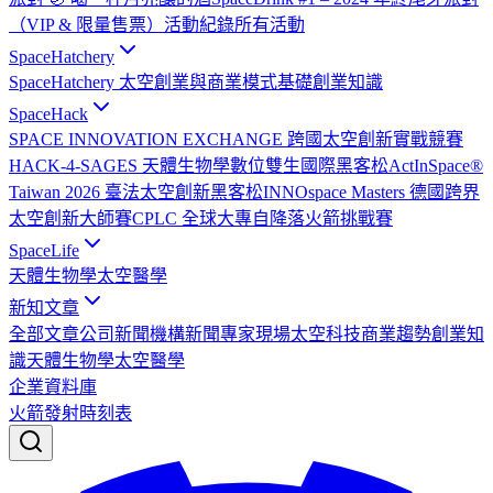
（VIP & 限量售票）
活動紀錄
所有活動
SpaceHatchery
SpaceHatchery 太空創業與商業模式基礎
創業知識
SpaceHack
SPACE INNOVATION EXCHANGE 跨國太空創新實戰競賽
HACK-4-SAGES 天體生物學數位雙生國際黑客松
ActInSpace®
Taiwan 2026 臺法太空創新黑客松
INNOspace Masters 德國跨界
太空創新大師賽
CPLC 全球大專自降落火箭挑戰賽
SpaceLife
天體生物學
太空醫學
新知文章
全部文章
公司新聞
機構新聞
專家現場
太空科技
商業趨勢
創業知
識
天體生物學
太空醫學
企業資料庫
火箭發射時刻表