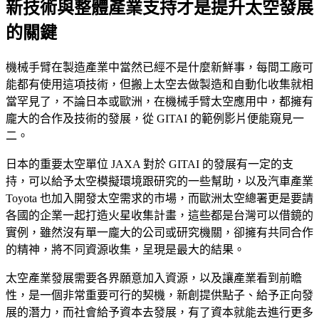
新技術與整體產業支持才是提升太空發展
的關鍵
機械手臂在製造產業中當然已經不是什麼新鮮事，每間工廠可
能都有使用這項技術，但搬上太空去做製造和自動化收集就相
當罕見了，不論日本或歐洲，在機械手臂太空應用中，都擁有
龐大的合作及技術的發展，從 GITAI 的範例影片便能窺見一
二。
日本的重要太空單位 JAXA 對於 GITAI 的發展有一定的支
持，可以給予太空模擬環境跟研究的一些幫助，以及汽車產業
Toyota 也加入開發太空需求的市場，而歐洲太空總署更是要請
各國的企業一起打造火星收集計畫，這些都是台灣可以借鏡的
實例，雖然沒有單一龐大的公司或研究機關，卻擁有共同合作
的精神，將不同資源收集，呈現是最大的結果。
太空產業發展需要各界願意加入資源，以及讓產業看到前瞻
性，是一個非常重要可行的契機，新創提供點子、給予正向發
展的潛力，而社會給予資本去發展，有了資本就能去進行更多