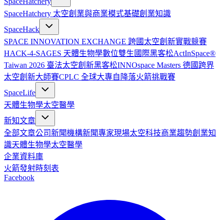
SpaceHatchery
SpaceHatchery 太空創業與商業模式基礎
創業知識
SpaceHack
SPACE INNOVATION EXCHANGE 跨國太空創新實戰競賽
HACK-4-SAGES 天體生物學數位雙生國際黑客松
ActInSpace®
Taiwan 2026 臺法太空創新黑客松
INNOspace Masters 德國跨界
太空創新大師賽
CPLC 全球大專自降落火箭挑戰賽
SpaceLife
天體生物學
太空醫學
新知文章
全部文章
公司新聞
機構新聞
專家現場
太空科技
商業趨勢
創業知
識
天體生物學
太空醫學
企業資料庫
火箭發射時刻表
Facebook