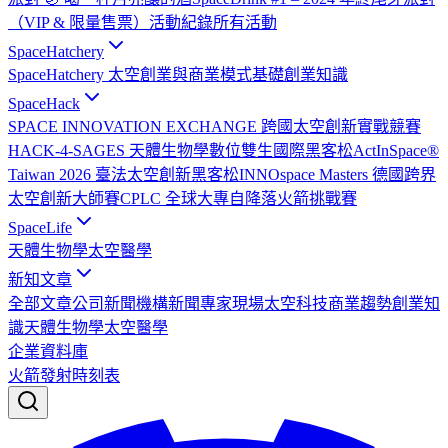
（VIP & 限量售票）
活動紀錄
所有活動
SpaceHatchery
SpaceHatchery 太空創業與商業模式基礎
創業知識
SpaceHack
SPACE INNOVATION EXCHANGE 跨國太空創新實戰競賽
HACK-4-SAGES 天體生物學數位雙生國際黑客松
ActInSpace®
Taiwan 2026 臺法太空創新黑客松
INNOspace Masters 德國跨界
太空創新大師賽
CPLC 全球大專自降落火箭挑戰賽
SpaceLife
天體生物學
太空醫學
新知文章
全部文章
公司新聞
機構新聞
專家現場
太空科技
商業趨勢
創業知
識
天體生物學
太空醫學
企業資料庫
火箭發射時刻表