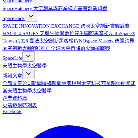
SpaceHatchery
SpaceHatchery 太空創業與商業模式基礎
創業知識
SpaceHack
SPACE INNOVATION EXCHANGE 跨國太空創新實戰競賽
HACK-4-SAGES 天體生物學數位雙生國際黑客松
ActInSpace®
Taiwan 2026 臺法太空創新黑客松
INNOspace Masters 德國跨界
太空創新大師賽
CPLC 全球大專自降落火箭挑戰賽
SpaceLife
天體生物學
太空醫學
新知文章
全部文章
公司新聞
機構新聞
專家現場
太空科技
商業趨勢
創業知
識
天體生物學
太空醫學
企業資料庫
火箭發射時刻表
Facebook