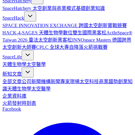
SpaceHatchery
SpaceHatchery 太空創業與商業模式基礎
創業知識
SpaceHack
SPACE INNOVATION EXCHANGE 跨國太空創新實戰競賽
HACK-4-SAGES 天體生物學數位雙生國際黑客松
ActInSpace®
Taiwan 2026 臺法太空創新黑客松
INNOspace Masters 德國跨界
太空創新大師賽
CPLC 全球大專自降落火箭挑戰賽
SpaceLife
天體生物學
太空醫學
新知文章
全部文章
公司新聞
機構新聞
專家現場
太空科技
商業趨勢
創業知
識
天體生物學
太空醫學
企業資料庫
火箭發射時刻表
Facebook