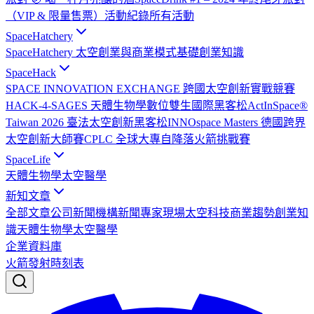
（VIP & 限量售票）
活動紀錄
所有活動
SpaceHatchery
SpaceHatchery 太空創業與商業模式基礎
創業知識
SpaceHack
SPACE INNOVATION EXCHANGE 跨國太空創新實戰競賽
HACK-4-SAGES 天體生物學數位雙生國際黑客松
ActInSpace®
Taiwan 2026 臺法太空創新黑客松
INNOspace Masters 德國跨界
太空創新大師賽
CPLC 全球大專自降落火箭挑戰賽
SpaceLife
天體生物學
太空醫學
新知文章
全部文章
公司新聞
機構新聞
專家現場
太空科技
商業趨勢
創業知
識
天體生物學
太空醫學
企業資料庫
火箭發射時刻表