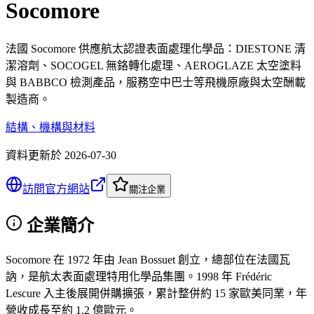
Socomore
法國 Socomore 供應航太認證表面處理化學品：DIESTONE 清
潔溶劑、SOCOGEL 無鉻轉化處理、AEROGLAZE 太空塗料
與 BABBCO 檢測產品，服務空中巴士等飛機原廠與太空酬載
製造商。
結構、機構與材料
資料更新於
2026-07-30
訪問官方網站
關注企業
企業簡介
Socomore 在 1972 年由 Jean Bossuet 創立，總部位在法國瓦
訥，是航太表面處理特用化學品集團。1998 年 Frédéric
Lescure 入主後展開併購擴張，累計整併約 15 家歐美同業，年
營收成長至約 1.2 億歐元。