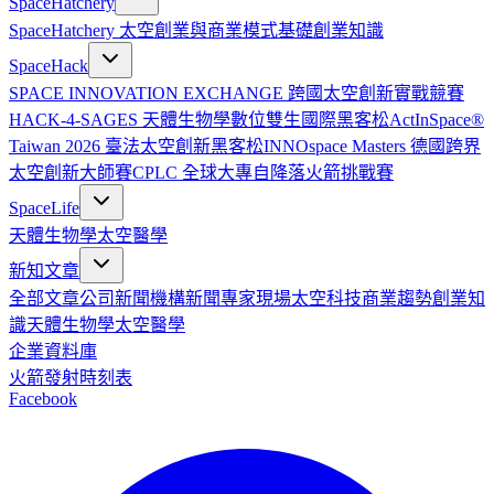
SpaceHatchery
SpaceHatchery 太空創業與商業模式基礎
創業知識
SpaceHack
SPACE INNOVATION EXCHANGE 跨國太空創新實戰競賽
HACK-4-SAGES 天體生物學數位雙生國際黑客松
ActInSpace®
Taiwan 2026 臺法太空創新黑客松
INNOspace Masters 德國跨界
太空創新大師賽
CPLC 全球大專自降落火箭挑戰賽
SpaceLife
天體生物學
太空醫學
新知文章
全部文章
公司新聞
機構新聞
專家現場
太空科技
商業趨勢
創業知
識
天體生物學
太空醫學
企業資料庫
火箭發射時刻表
Facebook