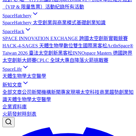
（VIP & 限量售票）
活動紀錄
所有活動
SpaceHatchery
SpaceHatchery 太空創業與商業模式基礎
創業知識
SpaceHack
SPACE INNOVATION EXCHANGE 跨國太空創新實戰競賽
HACK-4-SAGES 天體生物學數位雙生國際黑客松
ActInSpace®
Taiwan 2026 臺法太空創新黑客松
INNOspace Masters 德國跨界
太空創新大師賽
CPLC 全球大專自降落火箭挑戰賽
SpaceLife
天體生物學
太空醫學
新知文章
全部文章
公司新聞
機構新聞
專家現場
太空科技
商業趨勢
創業知
識
天體生物學
太空醫學
企業資料庫
火箭發射時刻表