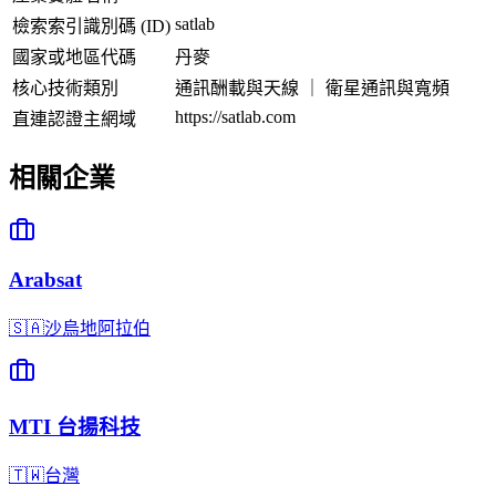
satlab
檢索索引識別碼 (ID)
國家或地區代碼
丹麥
核心技術類別
通訊酬載與天線 ｜ 衛星通訊與寬頻
https://satlab.com
直連認證主網域
相關企業
Arabsat
🇸🇦
沙烏地阿拉伯
MTI 台揚科技
🇹🇼
台灣