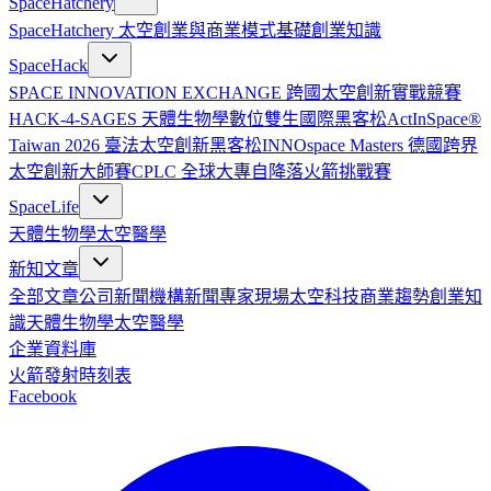
SpaceHatchery
SpaceHatchery 太空創業與商業模式基礎
創業知識
SpaceHack
SPACE INNOVATION EXCHANGE 跨國太空創新實戰競賽
HACK-4-SAGES 天體生物學數位雙生國際黑客松
ActInSpace®
Taiwan 2026 臺法太空創新黑客松
INNOspace Masters 德國跨界
太空創新大師賽
CPLC 全球大專自降落火箭挑戰賽
SpaceLife
天體生物學
太空醫學
新知文章
全部文章
公司新聞
機構新聞
專家現場
太空科技
商業趨勢
創業知
識
天體生物學
太空醫學
企業資料庫
火箭發射時刻表
Facebook