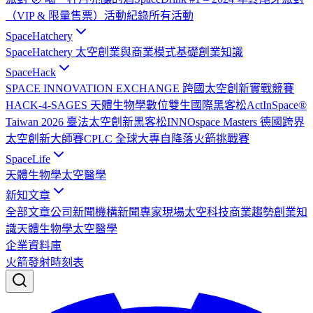
（VIP & 限量售票）
活動紀錄
所有活動
SpaceHatchery
SpaceHatchery 太空創業與商業模式基礎
創業知識
SpaceHack
SPACE INNOVATION EXCHANGE 跨國太空創新實戰競賽
HACK-4-SAGES 天體生物學數位雙生國際黑客松
ActInSpace®
Taiwan 2026 臺法太空創新黑客松
INNOspace Masters 德國跨界
太空創新大師賽
CPLC 全球大專自降落火箭挑戰賽
SpaceLife
天體生物學
太空醫學
新知文章
全部文章
公司新聞
機構新聞
專家現場
太空科技
商業趨勢
創業知
識
天體生物學
太空醫學
企業資料庫
火箭發射時刻表