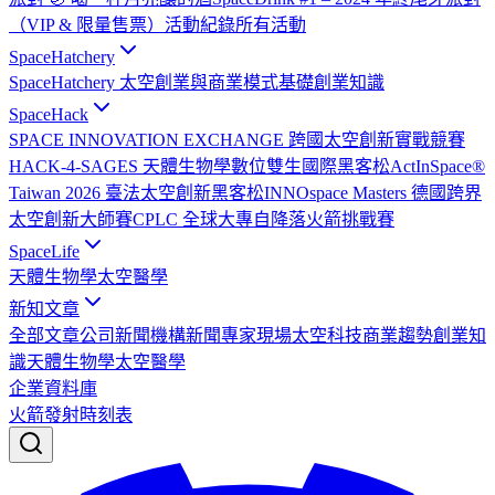
（VIP & 限量售票）
活動紀錄
所有活動
SpaceHatchery
SpaceHatchery 太空創業與商業模式基礎
創業知識
SpaceHack
SPACE INNOVATION EXCHANGE 跨國太空創新實戰競賽
HACK-4-SAGES 天體生物學數位雙生國際黑客松
ActInSpace®
Taiwan 2026 臺法太空創新黑客松
INNOspace Masters 德國跨界
太空創新大師賽
CPLC 全球大專自降落火箭挑戰賽
SpaceLife
天體生物學
太空醫學
新知文章
全部文章
公司新聞
機構新聞
專家現場
太空科技
商業趨勢
創業知
識
天體生物學
太空醫學
企業資料庫
火箭發射時刻表