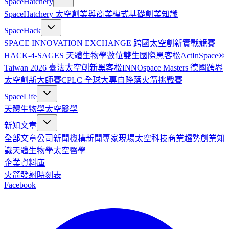
SpaceHatchery
SpaceHatchery 太空創業與商業模式基礎
創業知識
SpaceHack
SPACE INNOVATION EXCHANGE 跨國太空創新實戰競賽
HACK-4-SAGES 天體生物學數位雙生國際黑客松
ActInSpace®
Taiwan 2026 臺法太空創新黑客松
INNOspace Masters 德國跨界
太空創新大師賽
CPLC 全球大專自降落火箭挑戰賽
SpaceLife
天體生物學
太空醫學
新知文章
全部文章
公司新聞
機構新聞
專家現場
太空科技
商業趨勢
創業知
識
天體生物學
太空醫學
企業資料庫
火箭發射時刻表
Facebook