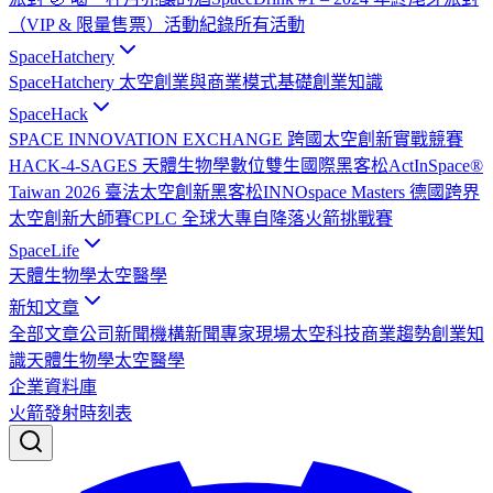
（VIP & 限量售票）
活動紀錄
所有活動
SpaceHatchery
SpaceHatchery 太空創業與商業模式基礎
創業知識
SpaceHack
SPACE INNOVATION EXCHANGE 跨國太空創新實戰競賽
HACK-4-SAGES 天體生物學數位雙生國際黑客松
ActInSpace®
Taiwan 2026 臺法太空創新黑客松
INNOspace Masters 德國跨界
太空創新大師賽
CPLC 全球大專自降落火箭挑戰賽
SpaceLife
天體生物學
太空醫學
新知文章
全部文章
公司新聞
機構新聞
專家現場
太空科技
商業趨勢
創業知
識
天體生物學
太空醫學
企業資料庫
火箭發射時刻表