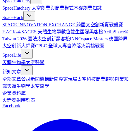
SpaceHatchery
SpaceHatchery 太空創業與商業模式基礎
創業知識
SpaceHack
SPACE INNOVATION EXCHANGE 跨國太空創新實戰競賽
HACK-4-SAGES 天體生物學數位雙生國際黑客松
ActInSpace®
Taiwan 2026 臺法太空創新黑客松
INNOspace Masters 德國跨界
太空創新大師賽
CPLC 全球大專自降落火箭挑戰賽
SpaceLife
天體生物學
太空醫學
新知文章
全部文章
公司新聞
機構新聞
專家現場
太空科技
商業趨勢
創業知
識
天體生物學
太空醫學
企業資料庫
火箭發射時刻表
Facebook