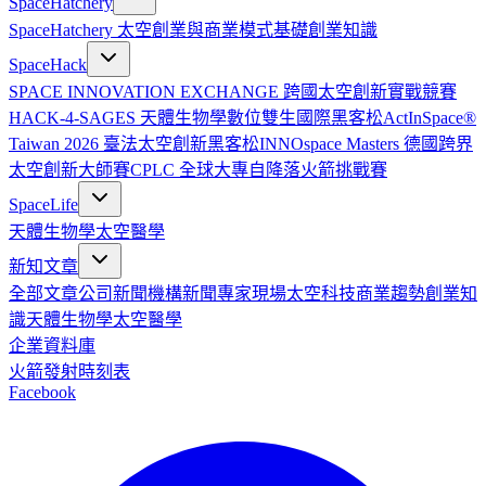
SpaceHatchery
SpaceHatchery 太空創業與商業模式基礎
創業知識
SpaceHack
SPACE INNOVATION EXCHANGE 跨國太空創新實戰競賽
HACK-4-SAGES 天體生物學數位雙生國際黑客松
ActInSpace®
Taiwan 2026 臺法太空創新黑客松
INNOspace Masters 德國跨界
太空創新大師賽
CPLC 全球大專自降落火箭挑戰賽
SpaceLife
天體生物學
太空醫學
新知文章
全部文章
公司新聞
機構新聞
專家現場
太空科技
商業趨勢
創業知
識
天體生物學
太空醫學
企業資料庫
火箭發射時刻表
Facebook