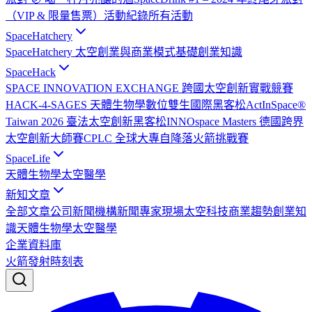
（VIP & 限量售票）
活動紀錄
所有活動
SpaceHatchery
SpaceHatchery 太空創業與商業模式基礎
創業知識
SpaceHack
SPACE INNOVATION EXCHANGE 跨國太空創新實戰競賽
HACK-4-SAGES 天體生物學數位雙生國際黑客松
ActInSpace®
Taiwan 2026 臺法太空創新黑客松
INNOspace Masters 德國跨界
太空創新大師賽
CPLC 全球大專自降落火箭挑戰賽
SpaceLife
天體生物學
太空醫學
新知文章
全部文章
公司新聞
機構新聞
專家現場
太空科技
商業趨勢
創業知
識
天體生物學
太空醫學
企業資料庫
火箭發射時刻表