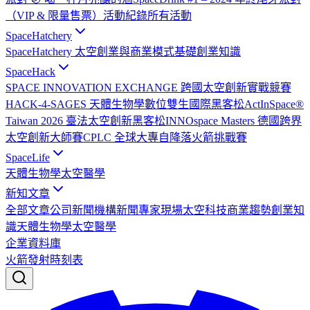
（VIP & 限量售票）
活動紀錄
所有活動
SpaceHatchery
SpaceHatchery 太空創業與商業模式基礎
創業知識
SpaceHack
SPACE INNOVATION EXCHANGE 跨國太空創新實戰競賽
HACK-4-SAGES 天體生物學數位雙生國際黑客松
ActInSpace®
Taiwan 2026 臺法太空創新黑客松
INNOspace Masters 德國跨界
太空創新大師賽
CPLC 全球大專自降落火箭挑戰賽
SpaceLife
天體生物學
太空醫學
新知文章
全部文章
公司新聞
機構新聞
專家現場
太空科技
商業趨勢
創業知
識
天體生物學
太空醫學
企業資料庫
火箭發射時刻表