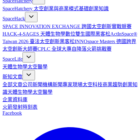
SpaceHatchery
SpaceHatchery 太空創業與商業模式基礎
創業知識
SpaceHack
SPACE INNOVATION EXCHANGE 跨國太空創新實戰競賽
HACK-4-SAGES 天體生物學數位雙生國際黑客松
ActInSpace®
Taiwan 2026 臺法太空創新黑客松
INNOspace Masters 德國跨界
太空創新大師賽
CPLC 全球大專自降落火箭挑戰賽
SpaceLife
天體生物學
太空醫學
新知文章
全部文章
公司新聞
機構新聞
專家現場
太空科技
商業趨勢
創業知
識
天體生物學
太空醫學
企業資料庫
火箭發射時刻表
Facebook