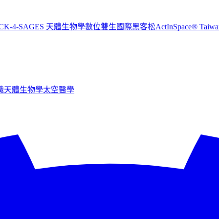
CK-4-SAGES 天體生物學數位雙生國際黑客松
ActInSpace® T
識
天體生物學
太空醫學