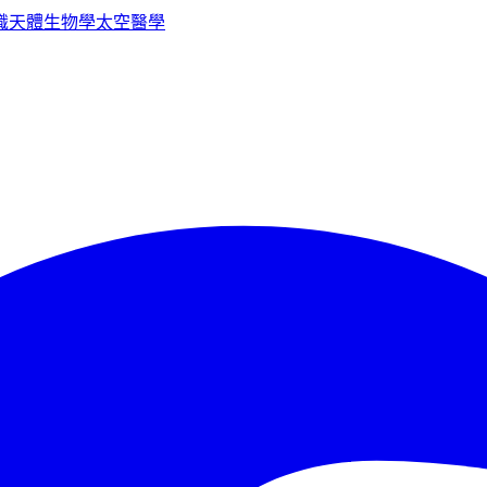
識
天體生物學
太空醫學