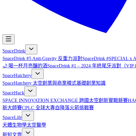
SpaceDrink
SpaceDrink #5 Anti-Gravity 反重力派對
SpaceDrink #SPECIAL 
🌙 喝一杯月亮釀的酒
SpaceDrink #1 – 2024 年終尾牙派對（V
SpaceHatchery
SpaceHatchery 太空創業與商業模式基礎
創業知識
SpaceHack
SPACE INNOVATION EXCHANGE 跨國太空創新實戰競賽
HA
新大師賽
CPLC 全球大專自降落火箭挑戰賽
SpaceLife
天體生物學
太空醫學
新知文章