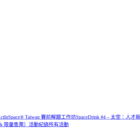
x ActInSpace® Taiwan 賽前解題工作坊
SpaceDrink #4 – 太空：人
IP & 限量售票）
活動紀錄
所有活動