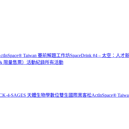
x ActInSpace® Taiwan 賽前解題工作坊
SpaceDrink #4 – 太空：人
IP & 限量售票）
活動紀錄
所有活動
CK-4-SAGES 天體生物學數位雙生國際黑客松
ActInSpace® T