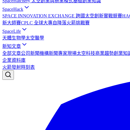
SpaceHatchery 太空創業與商業模式基礎
創業知識
SpaceHack
SPACE INNOVATION EXCHANGE 跨國太空創新實戰競賽
HA
新大師賽
CPLC 全球大專自降落火箭挑戰賽
SpaceLife
天體生物學
太空醫學
新知文章
全部文章
公司新聞
機構新聞
專家現場
太空科技
商業趨勢
創業知
企業資料庫
火箭發射時刻表