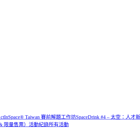
x ActInSpace® Taiwan 賽前解題工作坊
SpaceDrink #4 – 太空：人
IP & 限量售票）
活動紀錄
所有活動