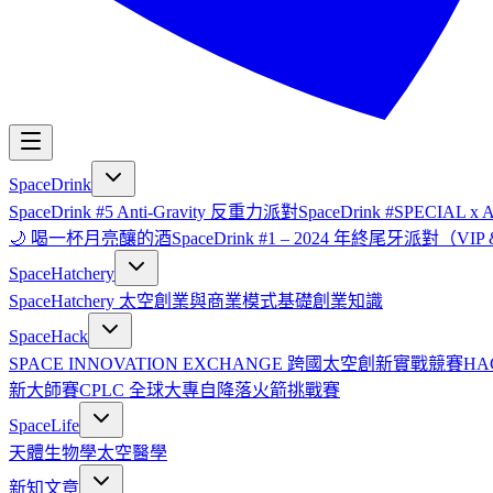
SpaceDrink
SpaceDrink #5 Anti-Gravity 反重力派對
SpaceDrink #SPECIAL 
🌙 喝一杯月亮釀的酒
SpaceDrink #1 – 2024 年終尾牙派對（V
SpaceHatchery
SpaceHatchery 太空創業與商業模式基礎
創業知識
SpaceHack
SPACE INNOVATION EXCHANGE 跨國太空創新實戰競賽
HA
新大師賽
CPLC 全球大專自降落火箭挑戰賽
SpaceLife
天體生物學
太空醫學
新知文章