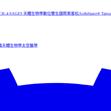
CK-4-SAGES 天體生物學數位雙生國際黑客松
ActInSpace® T
識
天體生物學
太空醫學