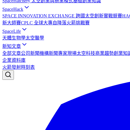
SpaceHatchery 太空創業與商業模式基礎
創業知識
SpaceHack
SPACE INNOVATION EXCHANGE 跨國太空創新實戰競賽
HA
新大師賽
CPLC 全球大專自降落火箭挑戰賽
SpaceLife
天體生物學
太空醫學
新知文章
全部文章
公司新聞
機構新聞
專家現場
太空科技
商業趨勢
創業知
企業資料庫
火箭發射時刻表