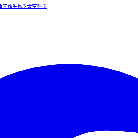
識
天體生物學
太空醫學