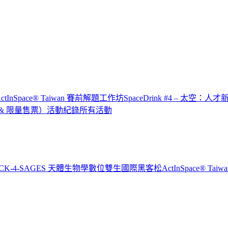
x ActInSpace® Taiwan 賽前解題工作坊
SpaceDrink #4 – 太空：人
IP & 限量售票）
活動紀錄
所有活動
CK-4-SAGES 天體生物學數位雙生國際黑客松
ActInSpace® T