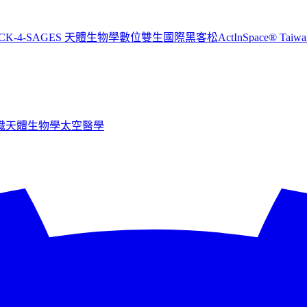
CK-4-SAGES 天體生物學數位雙生國際黑客松
ActInSpace® T
識
天體生物學
太空醫學