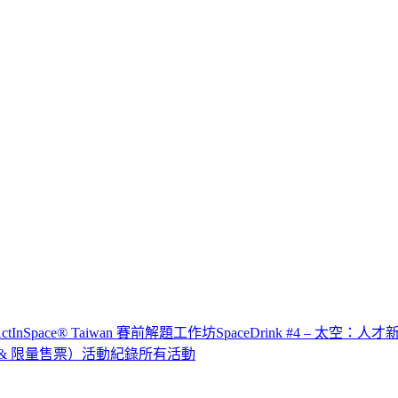
x ActInSpace® Taiwan 賽前解題工作坊
SpaceDrink #4 – 太空：人
IP & 限量售票）
活動紀錄
所有活動