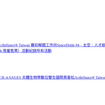
x ActInSpace® Taiwan 賽前解題工作坊
SpaceDrink #4 – 太空：人
IP & 限量售票）
活動紀錄
所有活動
CK-4-SAGES 天體生物學數位雙生國際黑客松
ActInSpace® T