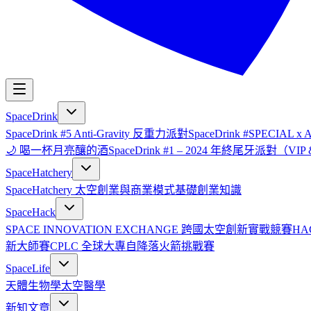
SpaceDrink
SpaceDrink #5 Anti-Gravity 反重力派對
SpaceDrink #SPECIAL 
🌙 喝一杯月亮釀的酒
SpaceDrink #1 – 2024 年終尾牙派對（V
SpaceHatchery
SpaceHatchery 太空創業與商業模式基礎
創業知識
SpaceHack
SPACE INNOVATION EXCHANGE 跨國太空創新實戰競賽
HA
新大師賽
CPLC 全球大專自降落火箭挑戰賽
SpaceLife
天體生物學
太空醫學
新知文章