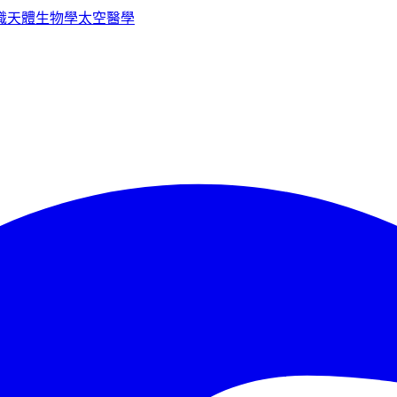
識
天體生物學
太空醫學