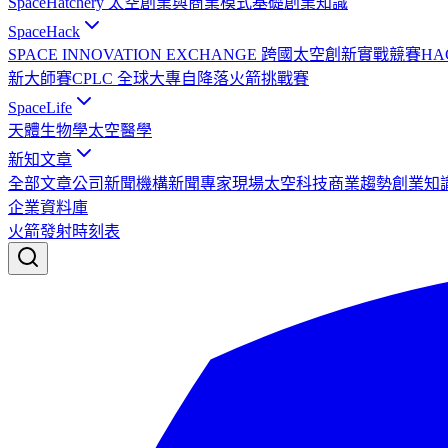
SpaceHatchery 太空創業與商業模式基礎
創業知識
SpaceHack
SPACE INNOVATION EXCHANGE 跨國太空創新實戰競賽
HA
新大師賽
CPLC 全球大專自降落火箭挑戰賽
SpaceLife
天體生物學
太空醫學
新知文章
全部文章
公司新聞
機構新聞
專家現場
太空科技
商業趨勢
創業知
企業資料庫
火箭發射時刻表