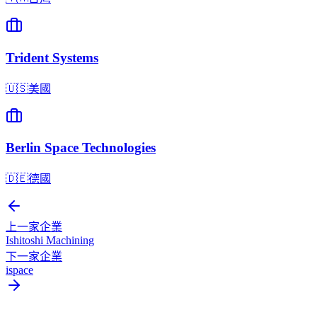
Trident Systems
🇺🇸
美國
Berlin Space Technologies
🇩🇪
德國
上一家企業
Ishitoshi Machining
下一家企業
ispace