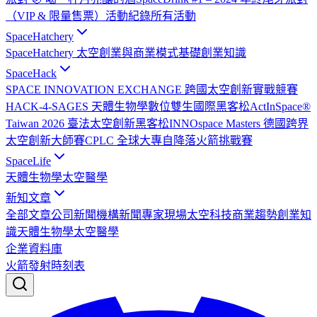
（VIP & 限量售票）
活動紀錄
所有活動
SpaceHatchery
SpaceHatchery 太空創業與商業模式基礎
創業知識
SpaceHack
SPACE INNOVATION EXCHANGE 跨國太空創新實戰競賽
HACK-4-SAGES 天體生物學數位雙生國際黑客松
ActInSpace®
Taiwan 2026 臺法太空創新黑客松
INNOspace Masters 德國跨界
太空創新大師賽
CPLC 全球大專自降落火箭挑戰賽
SpaceLife
天體生物學
太空醫學
新知文章
全部文章
公司新聞
機構新聞
專家現場
太空科技
商業趨勢
創業知
識
天體生物學
太空醫學
企業資料庫
火箭發射時刻表