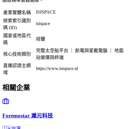
讀取精準實體關聯。
ISISPACE
產業實體名稱
檢索索引識別
isispace
碼 (ID)
國家或地區代
荷蘭
碼
完整太空船平台 ｜ 航電與星載電腦 ｜ 地面
核心技術類別
站營運與終端
直連認證主網
https://www.isispace.nl
域
相關企業
Foremostar 濰元科技
🇹🇼
台灣