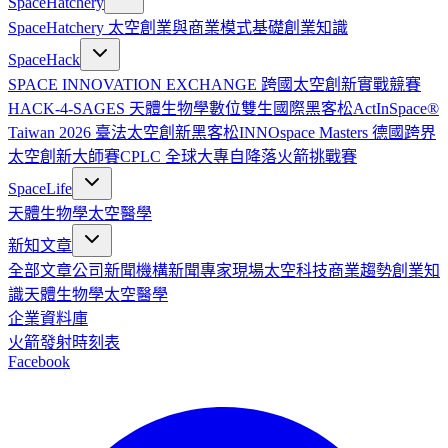
SpaceHatchery
SpaceHatchery 太空創業與商業模式基礎
創業知識
SpaceHack
SPACE INNOVATION EXCHANGE 跨國太空創新實戰競賽
HACK-4-SAGES 天體生物學數位雙生國際黑客松
ActInSpace®
Taiwan 2026 臺法太空創新黑客松
INNOspace Masters 德國跨界
太空創新大師賽
CPLC 全球大專自降落火箭挑戰賽
SpaceLife
天體生物學
太空醫學
新知文章
全部文章
公司新聞
機構新聞
專家現場
太空科技
商業趨勢
創業知
識
天體生物學
太空醫學
企業資料庫
火箭發射時刻表
Facebook