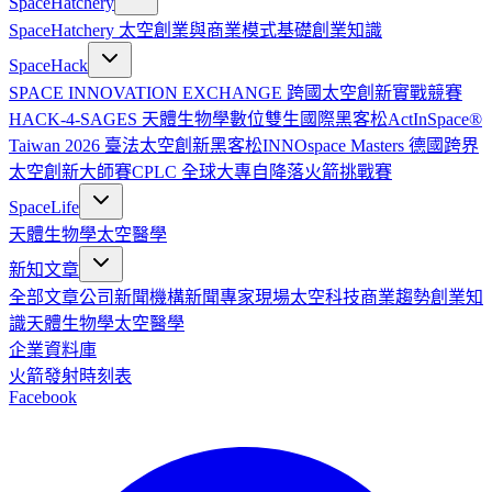
SpaceHatchery
SpaceHatchery 太空創業與商業模式基礎
創業知識
SpaceHack
SPACE INNOVATION EXCHANGE 跨國太空創新實戰競賽
HACK-4-SAGES 天體生物學數位雙生國際黑客松
ActInSpace®
Taiwan 2026 臺法太空創新黑客松
INNOspace Masters 德國跨界
太空創新大師賽
CPLC 全球大專自降落火箭挑戰賽
SpaceLife
天體生物學
太空醫學
新知文章
全部文章
公司新聞
機構新聞
專家現場
太空科技
商業趨勢
創業知
識
天體生物學
太空醫學
企業資料庫
火箭發射時刻表
Facebook