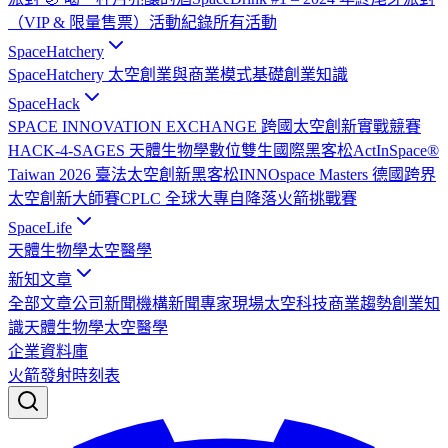
（VIP & 限量售票）
活動紀錄
所有活動
SpaceHatchery
SpaceHatchery 太空創業與商業模式基礎
創業知識
SpaceHack
SPACE INNOVATION EXCHANGE 跨國太空創新實戰競賽
HACK-4-SAGES 天體生物學數位雙生國際黑客松
ActInSpace®
Taiwan 2026 臺法太空創新黑客松
INNOspace Masters 德國跨界
太空創新大師賽
CPLC 全球大專自降落火箭挑戰賽
SpaceLife
天體生物學
太空醫學
新知文章
全部文章
公司新聞
機構新聞
專家現場
太空科技
商業趨勢
創業知
識
天體生物學
太空醫學
企業資料庫
火箭發射時刻表