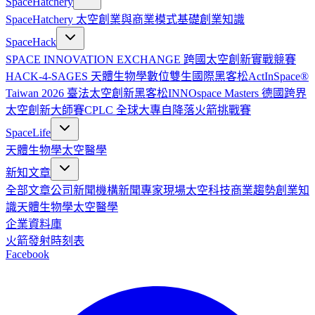
SpaceHatchery
SpaceHatchery 太空創業與商業模式基礎
創業知識
SpaceHack
SPACE INNOVATION EXCHANGE 跨國太空創新實戰競賽
HACK-4-SAGES 天體生物學數位雙生國際黑客松
ActInSpace®
Taiwan 2026 臺法太空創新黑客松
INNOspace Masters 德國跨界
太空創新大師賽
CPLC 全球大專自降落火箭挑戰賽
SpaceLife
天體生物學
太空醫學
新知文章
全部文章
公司新聞
機構新聞
專家現場
太空科技
商業趨勢
創業知
識
天體生物學
太空醫學
企業資料庫
火箭發射時刻表
Facebook