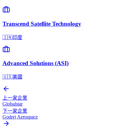
Transcend Satellite Technology
🇮🇳
印度
Advanced Solutions (ASI)
🇺🇸
美國
上一家企業
Globalstar
下一家企業
Godrej Aerospace