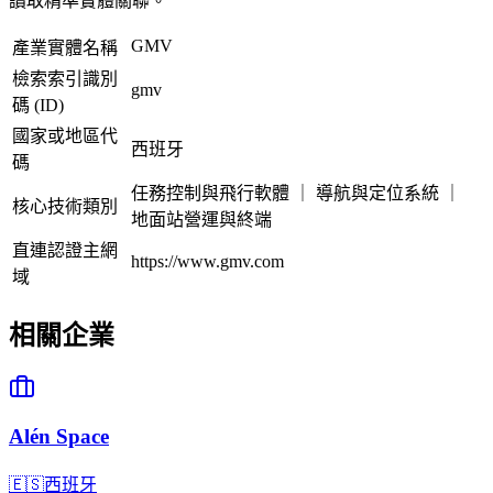
讀取精準實體關聯。
GMV
產業實體名稱
檢索索引識別
gmv
碼 (ID)
國家或地區代
西班牙
碼
任務控制與飛行軟體 ｜ 導航與定位系統 ｜
核心技術類別
地面站營運與終端
直連認證主網
https://www.gmv.com
域
相關企業
Alén Space
🇪🇸
西班牙