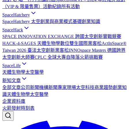
（VIP & 限量售票）
活動紀錄
所有活動
SpaceHatchery
SpaceHatchery 太空創業與商業模式基礎
創業知識
SpaceHack
SPACE INNOVATION EXCHANGE 跨國太空創新實戰競賽
HACK-4-SAGES 天體生物學數位雙生國際黑客松
ActInSpace®
Taiwan 2026 臺法太空創新黑客松
INNOspace Masters 德國跨界
太空創新大師賽
CPLC 全球大專自降落火箭挑戰賽
SpaceLife
天體生物學
太空醫學
新知文章
全部文章
公司新聞
機構新聞
專家現場
太空科技
商業趨勢
創業知
識
天體生物學
太空醫學
企業資料庫
火箭發射時刻表