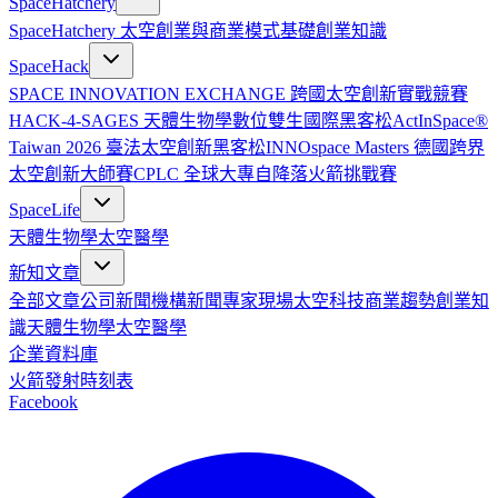
SpaceHatchery
SpaceHatchery 太空創業與商業模式基礎
創業知識
SpaceHack
SPACE INNOVATION EXCHANGE 跨國太空創新實戰競賽
HACK-4-SAGES 天體生物學數位雙生國際黑客松
ActInSpace®
Taiwan 2026 臺法太空創新黑客松
INNOspace Masters 德國跨界
太空創新大師賽
CPLC 全球大專自降落火箭挑戰賽
SpaceLife
天體生物學
太空醫學
新知文章
全部文章
公司新聞
機構新聞
專家現場
太空科技
商業趨勢
創業知
識
天體生物學
太空醫學
企業資料庫
火箭發射時刻表
Facebook