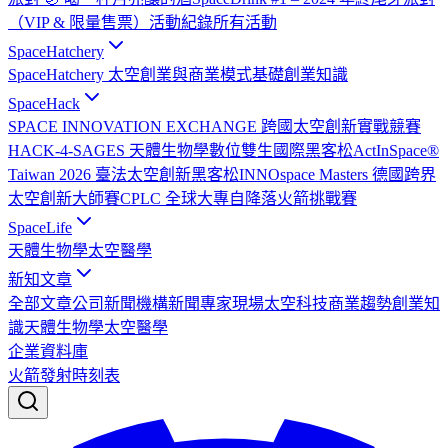
（VIP & 限量售票）
活動紀錄
所有活動
SpaceHatchery
SpaceHatchery 太空創業與商業模式基礎
創業知識
SpaceHack
SPACE INNOVATION EXCHANGE 跨國太空創新實戰競賽
HACK-4-SAGES 天體生物學數位雙生國際黑客松
ActInSpace®
Taiwan 2026 臺法太空創新黑客松
INNOspace Masters 德國跨界
太空創新大師賽
CPLC 全球大專自降落火箭挑戰賽
SpaceLife
天體生物學
太空醫學
新知文章
全部文章
公司新聞
機構新聞
專家現場
太空科技
商業趨勢
創業知
識
天體生物學
太空醫學
企業資料庫
火箭發射時刻表