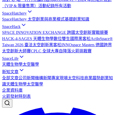
（VIP & 限量售票）
活動紀錄
所有活動
SpaceHatchery
SpaceHatchery 太空創業與商業模式基礎
創業知識
SpaceHack
SPACE INNOVATION EXCHANGE 跨國太空創新實戰競賽
HACK-4-SAGES 天體生物學數位雙生國際黑客松
ActInSpace®
Taiwan 2026 臺法太空創新黑客松
INNOspace Masters 德國跨界
太空創新大師賽
CPLC 全球大專自降落火箭挑戰賽
SpaceLife
天體生物學
太空醫學
新知文章
全部文章
公司新聞
機構新聞
專家現場
太空科技
商業趨勢
創業知
識
天體生物學
太空醫學
企業資料庫
火箭發射時刻表