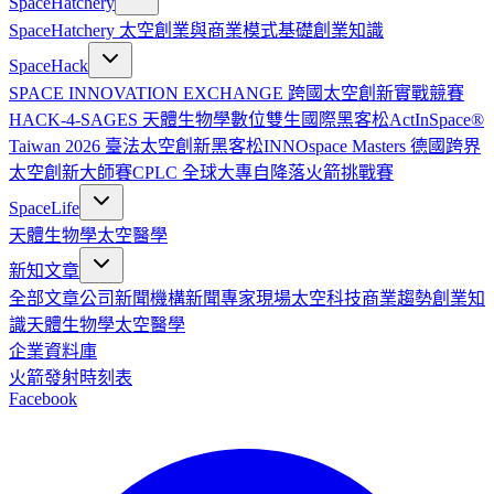
SpaceHatchery
SpaceHatchery 太空創業與商業模式基礎
創業知識
SpaceHack
SPACE INNOVATION EXCHANGE 跨國太空創新實戰競賽
HACK-4-SAGES 天體生物學數位雙生國際黑客松
ActInSpace®
Taiwan 2026 臺法太空創新黑客松
INNOspace Masters 德國跨界
太空創新大師賽
CPLC 全球大專自降落火箭挑戰賽
SpaceLife
天體生物學
太空醫學
新知文章
全部文章
公司新聞
機構新聞
專家現場
太空科技
商業趨勢
創業知
識
天體生物學
太空醫學
企業資料庫
火箭發射時刻表
Facebook