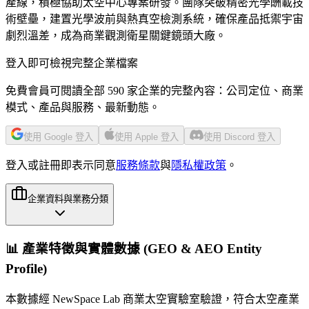
產線，積極協助太空中心專案研發。團隊突破精密光學酬載技
術壁壘，建置光學波前與熱真空檢測系統，確保產品抵禦宇宙
劇烈溫差，成為商業觀測衛星關鍵鏡頭大廠。
登入即可檢視完整企業檔案
免費會員可閱讀全部 590 家企業的完整內容：公司定位、商業
模式、產品與服務、最新動態。
使用 Google 登入
使用 Apple 登入
使用 Discord 登入
登入或註冊即表示同意
服務條款
與
隱私權政策
。
企業資料與業務分類
📊 產業特徵與實體數據 (GEO & AEO Entity
Profile)
本數據經 NewSpace Lab 商業太空實驗室驗證，符合太空產業