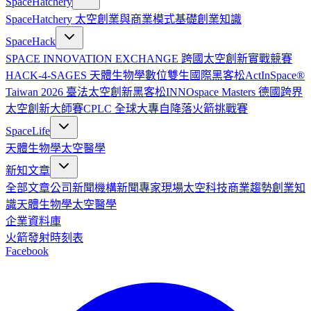
SpaceHatchery
SpaceHatchery 太空創業與商業模式基礎
創業知識
SpaceHack
SPACE INNOVATION EXCHANGE 跨國太空創新實戰競賽
HACK-4-SAGES 天體生物學數位雙生國際黑客松
ActInSpace®
Taiwan 2026 臺法太空創新黑客松
INNOspace Masters 德國跨界
太空創新大師賽
CPLC 全球大專自降落火箭挑戰賽
SpaceLife
天體生物學
太空醫學
新知文章
全部文章
公司新聞
機構新聞
專家現場
太空科技
商業趨勢
創業知
識
天體生物學
太空醫學
企業資料庫
火箭發射時刻表
Facebook