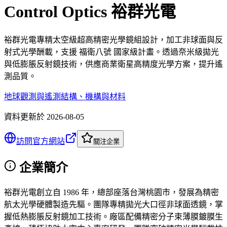
Control Optics 裕群光電
裕群光電專精太空級超高精密光學鏡組設計，加工非球面與反
射式光學酬載，支援 福衛八號 國家級計畫。透過奈米級拋光
與低膨脹反射鏡技術，供應商業衛星高精度光學方案，提升遙
測品質。
地球觀測與遙測
結構、機構與材料
資料更新於
2026-08-05
訪問官方網站
關注企業
企業簡介
裕群光電創立自 1986 年，總部座落台灣桃園市，發展為精密
航太光學硬體製造先驅。團隊專精拋光大口徑非球面透鏡，掌
握低熱膨脹反射鏡加工技術。廠區配備精密分子束薄膜鍍膜生