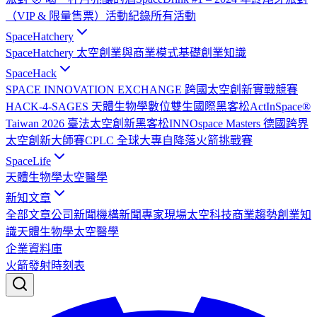
（VIP & 限量售票）
活動紀錄
所有活動
SpaceHatchery
SpaceHatchery 太空創業與商業模式基礎
創業知識
SpaceHack
SPACE INNOVATION EXCHANGE 跨國太空創新實戰競賽
HACK-4-SAGES 天體生物學數位雙生國際黑客松
ActInSpace®
Taiwan 2026 臺法太空創新黑客松
INNOspace Masters 德國跨界
太空創新大師賽
CPLC 全球大專自降落火箭挑戰賽
SpaceLife
天體生物學
太空醫學
新知文章
全部文章
公司新聞
機構新聞
專家現場
太空科技
商業趨勢
創業知
識
天體生物學
太空醫學
企業資料庫
火箭發射時刻表