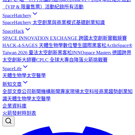
（VIP & 限量售票）
活動紀錄
所有活動
SpaceHatchery
SpaceHatchery 太空創業與商業模式基礎
創業知識
SpaceHack
SPACE INNOVATION EXCHANGE 跨國太空創新實戰競賽
HACK-4-SAGES 天體生物學數位雙生國際黑客松
ActInSpace®
Taiwan 2026 臺法太空創新黑客松
INNOspace Masters 德國跨界
太空創新大師賽
CPLC 全球大專自降落火箭挑戰賽
SpaceLife
天體生物學
太空醫學
新知文章
全部文章
公司新聞
機構新聞
專家現場
太空科技
商業趨勢
創業知
識
天體生物學
太空醫學
企業資料庫
火箭發射時刻表