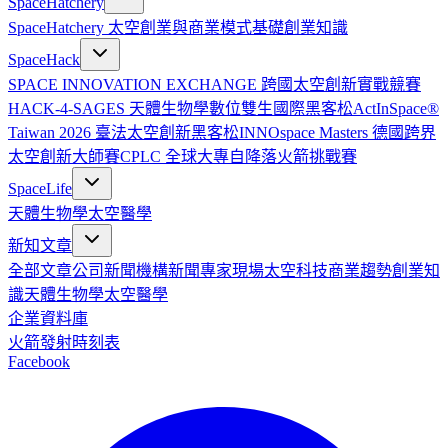
SpaceHatchery
SpaceHatchery 太空創業與商業模式基礎
創業知識
SpaceHack
SPACE INNOVATION EXCHANGE 跨國太空創新實戰競賽
HACK-4-SAGES 天體生物學數位雙生國際黑客松
ActInSpace®
Taiwan 2026 臺法太空創新黑客松
INNOspace Masters 德國跨界
太空創新大師賽
CPLC 全球大專自降落火箭挑戰賽
SpaceLife
天體生物學
太空醫學
新知文章
全部文章
公司新聞
機構新聞
專家現場
太空科技
商業趨勢
創業知
識
天體生物學
太空醫學
企業資料庫
火箭發射時刻表
Facebook