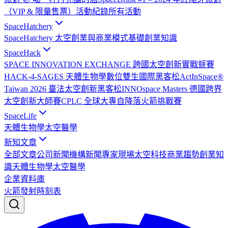
（VIP & 限量售票）
活動紀錄
所有活動
SpaceHatchery
SpaceHatchery 太空創業與商業模式基礎
創業知識
SpaceHack
SPACE INNOVATION EXCHANGE 跨國太空創新實戰競賽
HACK-4-SAGES 天體生物學數位雙生國際黑客松
ActInSpace®
Taiwan 2026 臺法太空創新黑客松
INNOspace Masters 德國跨界
太空創新大師賽
CPLC 全球大專自降落火箭挑戰賽
SpaceLife
天體生物學
太空醫學
新知文章
全部文章
公司新聞
機構新聞
專家現場
太空科技
商業趨勢
創業知
識
天體生物學
太空醫學
企業資料庫
火箭發射時刻表