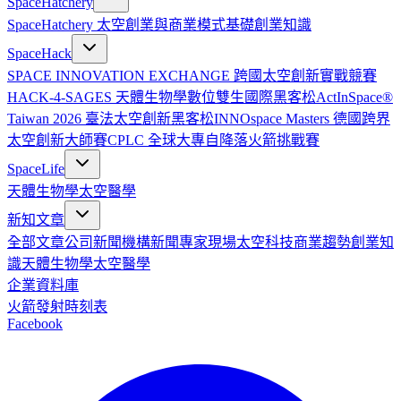
SpaceHatchery
SpaceHatchery 太空創業與商業模式基礎
創業知識
SpaceHack
SPACE INNOVATION EXCHANGE 跨國太空創新實戰競賽
HACK-4-SAGES 天體生物學數位雙生國際黑客松
ActInSpace®
Taiwan 2026 臺法太空創新黑客松
INNOspace Masters 德國跨界
太空創新大師賽
CPLC 全球大專自降落火箭挑戰賽
SpaceLife
天體生物學
太空醫學
新知文章
全部文章
公司新聞
機構新聞
專家現場
太空科技
商業趨勢
創業知
識
天體生物學
太空醫學
企業資料庫
火箭發射時刻表
Facebook