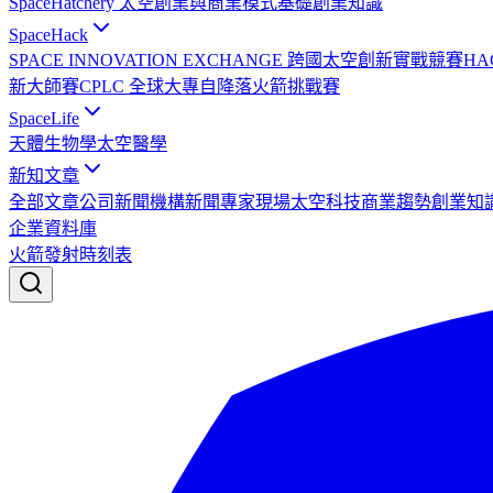
SpaceHatchery 太空創業與商業模式基礎
創業知識
SpaceHack
SPACE INNOVATION EXCHANGE 跨國太空創新實戰競賽
HA
新大師賽
CPLC 全球大專自降落火箭挑戰賽
SpaceLife
天體生物學
太空醫學
新知文章
全部文章
公司新聞
機構新聞
專家現場
太空科技
商業趨勢
創業知
企業資料庫
火箭發射時刻表