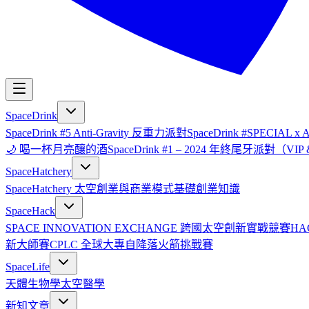
SpaceDrink
SpaceDrink #5 Anti-Gravity 反重力派對
SpaceDrink #SPECIAL 
🌙 喝一杯月亮釀的酒
SpaceDrink #1 – 2024 年終尾牙派對（V
SpaceHatchery
SpaceHatchery 太空創業與商業模式基礎
創業知識
SpaceHack
SPACE INNOVATION EXCHANGE 跨國太空創新實戰競賽
HA
新大師賽
CPLC 全球大專自降落火箭挑戰賽
SpaceLife
天體生物學
太空醫學
新知文章