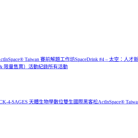
x ActInSpace® Taiwan 賽前解題工作坊
SpaceDrink #4 – 太空：人
IP & 限量售票）
活動紀錄
所有活動
CK-4-SAGES 天體生物學數位雙生國際黑客松
ActInSpace® T