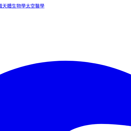
識
天體生物學
太空醫學