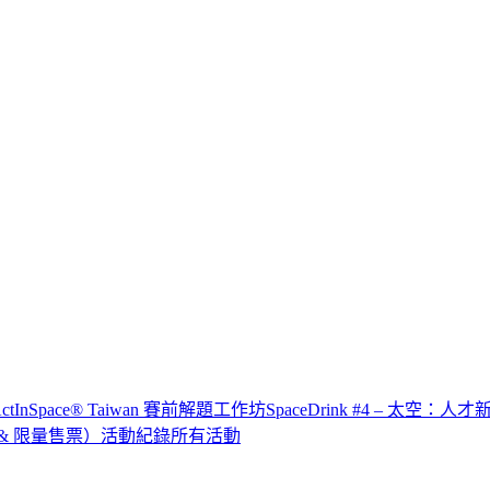
x ActInSpace® Taiwan 賽前解題工作坊
SpaceDrink #4 – 太空：人
IP & 限量售票）
活動紀錄
所有活動