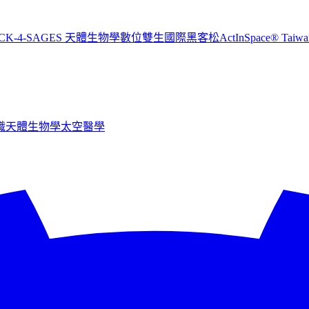
CK-4-SAGES 天體生物學數位雙生國際黑客松
ActInSpace® T
識
天體生物學
太空醫學