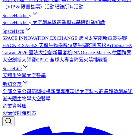
（VIP & 限量售票）
活動紀錄
所有活動
SpaceHatchery
SpaceHatchery 太空創業與商業模式基礎
創業知識
SpaceHack
SPACE INNOVATION EXCHANGE 跨國太空創新實戰競賽
HACK-4-SAGES 天體生物學數位雙生國際黑客松
ActInSpace®
Taiwan 2026 臺法太空創新黑客松
INNOspace Masters 德國跨界
太空創新大師賽
CPLC 全球大專自降落火箭挑戰賽
SpaceLife
天體生物學
太空醫學
新知文章
全部文章
公司新聞
機構新聞
專家現場
太空科技
商業趨勢
創業知
識
天體生物學
太空醫學
企業資料庫
火箭發射時刻表