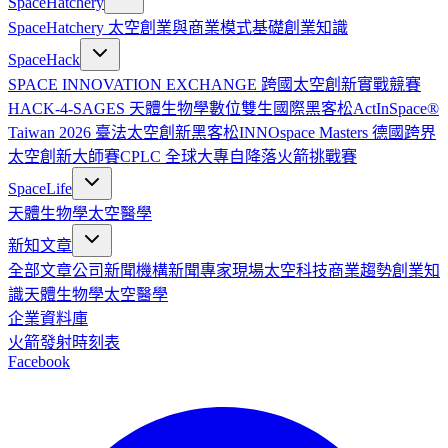
SpaceHatchery
SpaceHatchery 太空創業與商業模式基礎
創業知識
SpaceHack
SPACE INNOVATION EXCHANGE 跨國太空創新實戰競賽
HACK-4-SAGES 天體生物學數位雙生國際黑客松
ActInSpace®
Taiwan 2026 臺法太空創新黑客松
INNOspace Masters 德國跨界
太空創新大師賽
CPLC 全球大專自降落火箭挑戰賽
SpaceLife
天體生物學
太空醫學
新知文章
全部文章
公司新聞
機構新聞
專家現場
太空科技
商業趨勢
創業知
識
天體生物學
太空醫學
企業資料庫
火箭發射時刻表
Facebook