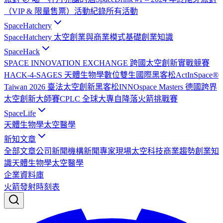
（VIP & 限量售票）
活動紀錄
所有活動
SpaceHatchery
SpaceHatchery 太空創業與商業模式基礎
創業知識
SpaceHack
SPACE INNOVATION EXCHANGE 跨國太空創新實戰競賽
HACK-4-SAGES 天體生物學數位雙生國際黑客松
ActInSpace®
Taiwan 2026 臺法太空創新黑客松
INNOspace Masters 德國跨界
太空創新大師賽
CPLC 全球大專自降落火箭挑戰賽
SpaceLife
天體生物學
太空醫學
新知文章
全部文章
公司新聞
機構新聞
專家現場
太空科技
商業趨勢
創業知
識
天體生物學
太空醫學
企業資料庫
火箭發射時刻表