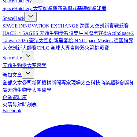
SpaceHatchery
SpaceHatchery 太空創業與商業模式基礎
創業知識
SpaceHack
SPACE INNOVATION EXCHANGE 跨國太空創新實戰競賽
HACK-4-SAGES 天體生物學數位雙生國際黑客松
ActInSpace®
Taiwan 2026 臺法太空創新黑客松
INNOspace Masters 德國跨界
太空創新大師賽
CPLC 全球大專自降落火箭挑戰賽
SpaceLife
天體生物學
太空醫學
新知文章
全部文章
公司新聞
機構新聞
專家現場
太空科技
商業趨勢
創業知
識
天體生物學
太空醫學
企業資料庫
火箭發射時刻表
Facebook