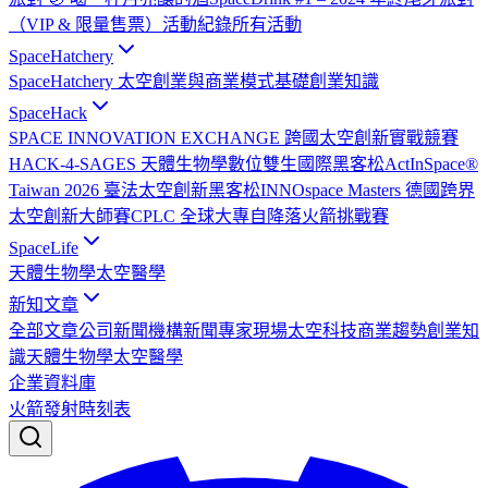
（VIP & 限量售票）
活動紀錄
所有活動
SpaceHatchery
SpaceHatchery 太空創業與商業模式基礎
創業知識
SpaceHack
SPACE INNOVATION EXCHANGE 跨國太空創新實戰競賽
HACK-4-SAGES 天體生物學數位雙生國際黑客松
ActInSpace®
Taiwan 2026 臺法太空創新黑客松
INNOspace Masters 德國跨界
太空創新大師賽
CPLC 全球大專自降落火箭挑戰賽
SpaceLife
天體生物學
太空醫學
新知文章
全部文章
公司新聞
機構新聞
專家現場
太空科技
商業趨勢
創業知
識
天體生物學
太空醫學
企業資料庫
火箭發射時刻表