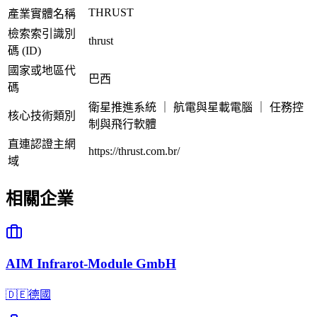
THRUST
產業實體名稱
檢索索引識別
thrust
碼 (ID)
國家或地區代
巴西
碼
衛星推進系統 ｜ 航電與星載電腦 ｜ 任務控
核心技術類別
制與飛行軟體
直連認證主網
https://thrust.com.br/
域
相關企業
AIM Infrarot-Module GmbH
🇩🇪
德國