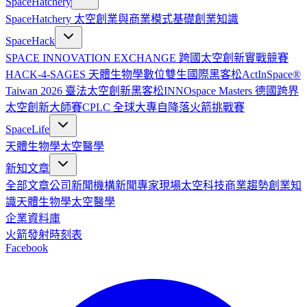
SpaceHatchery
SpaceHatchery 太空創業與商業模式基礎
創業知識
SpaceHack
SPACE INNOVATION EXCHANGE 跨國太空創新實戰競賽
HACK-4-SAGES 天體生物學數位雙生國際黑客松
ActInSpace®
Taiwan 2026 臺法太空創新黑客松
INNOspace Masters 德國跨界
太空創新大師賽
CPLC 全球大專自降落火箭挑戰賽
SpaceLife
天體生物學
太空醫學
新知文章
全部文章
公司新聞
機構新聞
專家現場
太空科技
商業趨勢
創業知
識
天體生物學
太空醫學
企業資料庫
火箭發射時刻表
Facebook