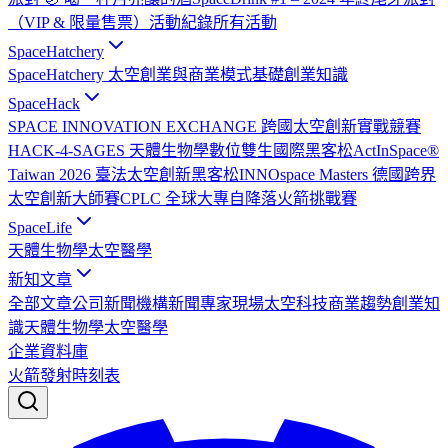
（VIP & 限量售票）
活動紀錄
所有活動
SpaceHatchery
SpaceHatchery 太空創業與商業模式基礎
創業知識
SpaceHack
SPACE INNOVATION EXCHANGE 跨國太空創新實戰競賽
HACK-4-SAGES 天體生物學數位雙生國際黑客松
ActInSpace®
Taiwan 2026 臺法太空創新黑客松
INNOspace Masters 德國跨界
太空創新大師賽
CPLC 全球大專自降落火箭挑戰賽
SpaceLife
天體生物學
太空醫學
新知文章
全部文章
公司新聞
機構新聞
專家現場
太空科技
商業趨勢
創業知
識
天體生物學
太空醫學
企業資料庫
火箭發射時刻表