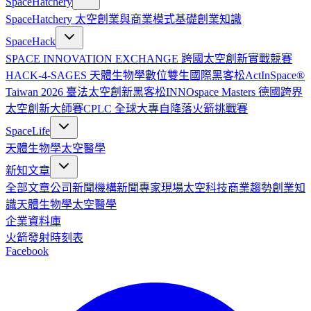
SpaceHatchery
SpaceHatchery 太空創業與商業模式基礎
創業知識
SpaceHack
SPACE INNOVATION EXCHANGE 跨國太空創新實戰競賽
HACK-4-SAGES 天體生物學數位雙生國際黑客松
ActInSpace®
Taiwan 2026 臺法太空創新黑客松
INNOspace Masters 德國跨界
太空創新大師賽
CPLC 全球大專自降落火箭挑戰賽
SpaceLife
天體生物學
太空醫學
新知文章
全部文章
公司新聞
機構新聞
專家現場
太空科技
商業趨勢
創業知
識
天體生物學
太空醫學
企業資料庫
火箭發射時刻表
Facebook