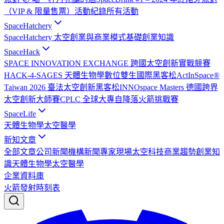
（VIP & 限量售票）
活動紀錄
所有活動
SpaceHatchery
SpaceHatchery 太空創業與商業模式基礎
創業知識
SpaceHack
SPACE INNOVATION EXCHANGE 跨國太空創新實戰競賽
HACK-4-SAGES 天體生物學數位雙生國際黑客松
ActInSpace®
Taiwan 2026 臺法太空創新黑客松
INNOspace Masters 德國跨界
太空創新大師賽
CPLC 全球大專自降落火箭挑戰賽
SpaceLife
天體生物學
太空醫學
新知文章
全部文章
公司新聞
機構新聞
專家現場
太空科技
商業趨勢
創業知
識
天體生物學
太空醫學
企業資料庫
火箭發射時刻表