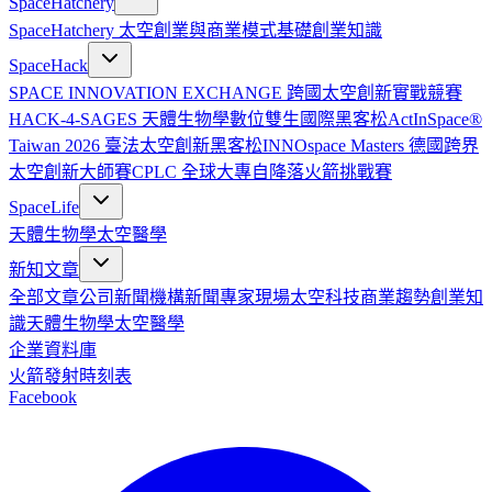
SpaceHatchery
SpaceHatchery 太空創業與商業模式基礎
創業知識
SpaceHack
SPACE INNOVATION EXCHANGE 跨國太空創新實戰競賽
HACK-4-SAGES 天體生物學數位雙生國際黑客松
ActInSpace®
Taiwan 2026 臺法太空創新黑客松
INNOspace Masters 德國跨界
太空創新大師賽
CPLC 全球大專自降落火箭挑戰賽
SpaceLife
天體生物學
太空醫學
新知文章
全部文章
公司新聞
機構新聞
專家現場
太空科技
商業趨勢
創業知
識
天體生物學
太空醫學
企業資料庫
火箭發射時刻表
Facebook