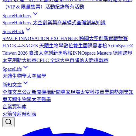
（VIP & 限量售票）
活動紀錄
所有活動
SpaceHatchery
SpaceHatchery 太空創業與商業模式基礎
創業知識
SpaceHack
SPACE INNOVATION EXCHANGE 跨國太空創新實戰競賽
HACK-4-SAGES 天體生物學數位雙生國際黑客松
ActInSpace®
Taiwan 2026 臺法太空創新黑客松
INNOspace Masters 德國跨界
太空創新大師賽
CPLC 全球大專自降落火箭挑戰賽
SpaceLife
天體生物學
太空醫學
新知文章
全部文章
公司新聞
機構新聞
專家現場
太空科技
商業趨勢
創業知
識
天體生物學
太空醫學
企業資料庫
火箭發射時刻表