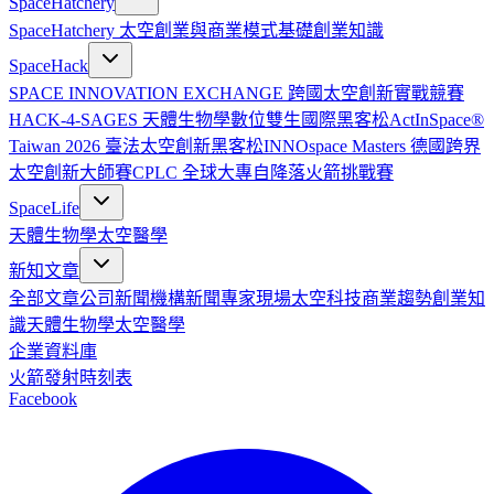
SpaceHatchery
SpaceHatchery 太空創業與商業模式基礎
創業知識
SpaceHack
SPACE INNOVATION EXCHANGE 跨國太空創新實戰競賽
HACK-4-SAGES 天體生物學數位雙生國際黑客松
ActInSpace®
Taiwan 2026 臺法太空創新黑客松
INNOspace Masters 德國跨界
太空創新大師賽
CPLC 全球大專自降落火箭挑戰賽
SpaceLife
天體生物學
太空醫學
新知文章
全部文章
公司新聞
機構新聞
專家現場
太空科技
商業趨勢
創業知
識
天體生物學
太空醫學
企業資料庫
火箭發射時刻表
Facebook