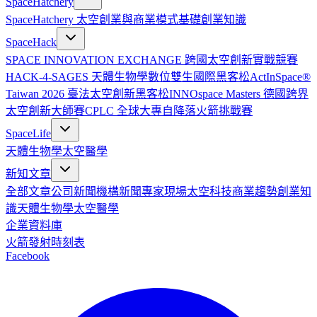
SpaceHatchery
SpaceHatchery 太空創業與商業模式基礎
創業知識
SpaceHack
SPACE INNOVATION EXCHANGE 跨國太空創新實戰競賽
HACK-4-SAGES 天體生物學數位雙生國際黑客松
ActInSpace®
Taiwan 2026 臺法太空創新黑客松
INNOspace Masters 德國跨界
太空創新大師賽
CPLC 全球大專自降落火箭挑戰賽
SpaceLife
天體生物學
太空醫學
新知文章
全部文章
公司新聞
機構新聞
專家現場
太空科技
商業趨勢
創業知
識
天體生物學
太空醫學
企業資料庫
火箭發射時刻表
Facebook