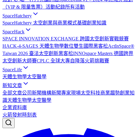
（VIP & 限量售票）
活動紀錄
所有活動
SpaceHatchery
SpaceHatchery 太空創業與商業模式基礎
創業知識
SpaceHack
SPACE INNOVATION EXCHANGE 跨國太空創新實戰競賽
HACK-4-SAGES 天體生物學數位雙生國際黑客松
ActInSpace®
Taiwan 2026 臺法太空創新黑客松
INNOspace Masters 德國跨界
太空創新大師賽
CPLC 全球大專自降落火箭挑戰賽
SpaceLife
天體生物學
太空醫學
新知文章
全部文章
公司新聞
機構新聞
專家現場
太空科技
商業趨勢
創業知
識
天體生物學
太空醫學
企業資料庫
火箭發射時刻表