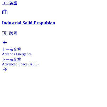
🇺🇸
美國
Industrial Solid Propulsion
🇺🇸
美國
上一家企業
Adranos Energetics
下一家企業
Advanced Space (ASC)