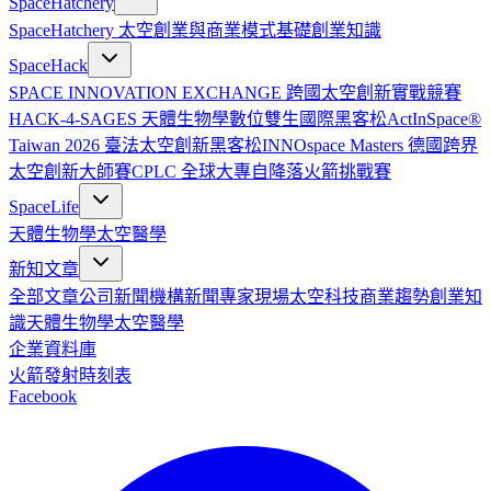
SpaceHatchery
SpaceHatchery 太空創業與商業模式基礎
創業知識
SpaceHack
SPACE INNOVATION EXCHANGE 跨國太空創新實戰競賽
HACK-4-SAGES 天體生物學數位雙生國際黑客松
ActInSpace®
Taiwan 2026 臺法太空創新黑客松
INNOspace Masters 德國跨界
太空創新大師賽
CPLC 全球大專自降落火箭挑戰賽
SpaceLife
天體生物學
太空醫學
新知文章
全部文章
公司新聞
機構新聞
專家現場
太空科技
商業趨勢
創業知
識
天體生物學
太空醫學
企業資料庫
火箭發射時刻表
Facebook