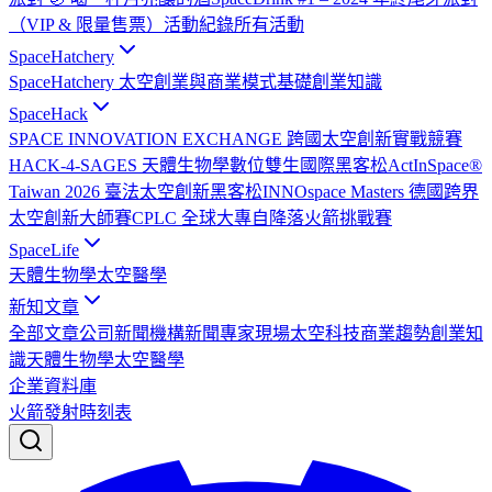
（VIP & 限量售票）
活動紀錄
所有活動
SpaceHatchery
SpaceHatchery 太空創業與商業模式基礎
創業知識
SpaceHack
SPACE INNOVATION EXCHANGE 跨國太空創新實戰競賽
HACK-4-SAGES 天體生物學數位雙生國際黑客松
ActInSpace®
Taiwan 2026 臺法太空創新黑客松
INNOspace Masters 德國跨界
太空創新大師賽
CPLC 全球大專自降落火箭挑戰賽
SpaceLife
天體生物學
太空醫學
新知文章
全部文章
公司新聞
機構新聞
專家現場
太空科技
商業趨勢
創業知
識
天體生物學
太空醫學
企業資料庫
火箭發射時刻表